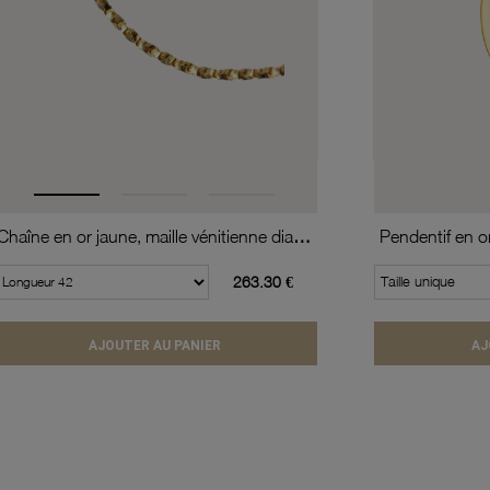
Chaîne en or jaune, maille vénitienne diamantée et torsadée
Pendentif en o
263.30 €
Taille unique
AJOUTER AU PANIER
AJ