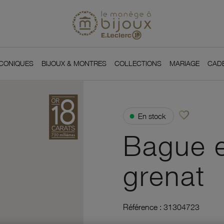
Si
Retour à l'accueil du
You
ICONIQUES
BIJOUX & MONTRES
COLLECTIONS
MARIAGE
CAD
favorite_border
●
En stock
Ajouter à vos f
Bague e
grenat
Référence :
31304723