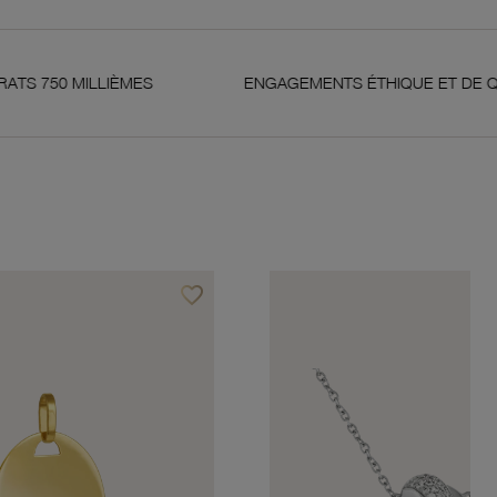
MES
ENGAGEMENTS ÉTHIQUE ET DE QUALITÉ
favorite_border
Ajouter à vos favoris