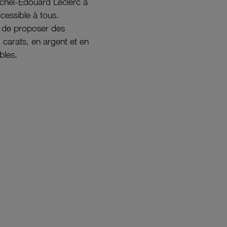
ichel-Édouard Leclerc a
ccessible à tous.
s de proposer des
8 carats, en argent et en
bles.