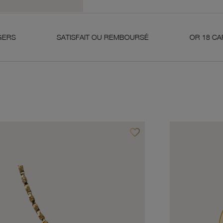
SATISFAIT OU REMBOURSÉ
OR 18 CARATS 750 MILLIÈ
favorite_border
avoris
Ajouter à vos favoris