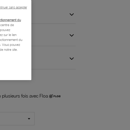
tinuer sans accepter
ctionnement du
centre de
s pouvez
z sur le lien
onctionnement du
is. Vous pouvez
e notre site.
 et Garantie
 plusieurs fois avec Floa