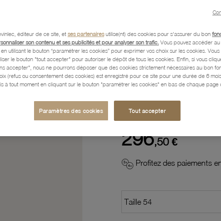
Con
Description
vinlec, éditeur de ce site, et
ses partenaires
utilise(nt) des cookies pour s'assurer du bon
fon
rsonnaliser son contenu et ses publicités et pour analyser son trafic.
Vous pouvez accéder au 
n utilisant le bouton “paramétrer les cookies” pour exprimer vos choix sur les cookies. Vou
Caractéristiques détaillées
liser le bouton "tout accepter" pour autoriser le dépôt de tous les cookies. Enfin, si vous clique
ans accepter", nous ne pourrons déposer que des cookies strictement nécessaires au bon f
hoix (refus ou consentement des cookies) est enregistré pour ce site pour une durée de 6 mo
is à tout moment en cliquant sur le bouton "paramétrer les cookies" en bas de chaque page d
Paiement, Livraison, Retours
Paramètres des cookies
Tout accepter
296
,50 €
Profitez des paiements en