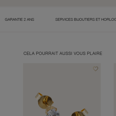
NS
SERVICES BIJOUTIERS ET HORLOGERS
CELA POURRAIT AUSSI VOUS PLAIRE
favorite_border
Ajouter à vos f