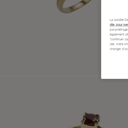
La société De
site, pour pe
paramétrage e
également uti
"continuer s
site. Votre c
changer d'av