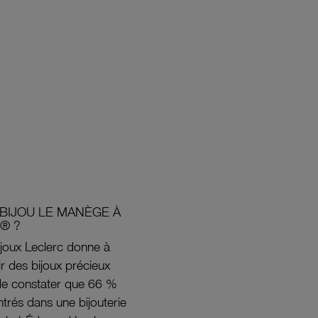
BIJOU LE MANÈGE À
® ?
joux Leclerc donne à
rir des bijoux précieux
s de constater que 66 %
ntrés dans une bijouterie