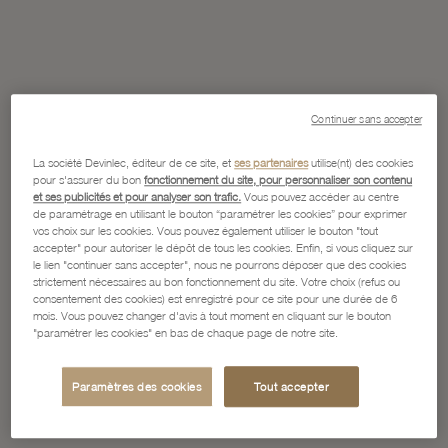
Continuer sans accepter
La société Devinlec, éditeur de ce site, et
ses partenaires
utilise(nt) des cookies
pour s'assurer du bon
fonctionnement du site, pour personnaliser son contenu
et ses publicités et pour analyser son trafic.
Vous pouvez accéder au centre
de paramétrage en utilisant le bouton “paramétrer les cookies” pour exprimer
vos choix sur les cookies. Vous pouvez également utiliser le bouton "tout
accepter" pour autoriser le dépôt de tous les cookies. Enfin, si vous cliquez sur
le lien "continuer sans accepter", nous ne pourrons déposer que des cookies
strictement nécessaires au bon fonctionnement du site. Votre choix (refus ou
consentement des cookies) est enregistré pour ce site pour une durée de 6
mois. Vous pouvez changer d'avis à tout moment en cliquant sur le bouton
"paramétrer les cookies" en bas de chaque page de notre site.
Paramètres des cookies
Tout accepter