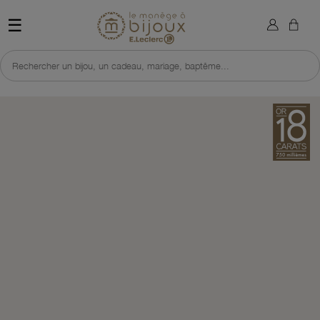
×
Sign in
Retour à l'accueil du site 
☰
You need to be logged in to save products in your wish list.
Rechercher un bijou, un cadeau, mariage, baptême...
Cancel
Sign in