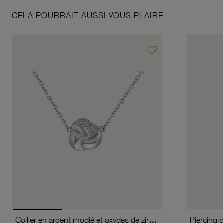
CELA POURRAIT AUSSI VOUS PLAIRE
favorite_border
Ajouter à vos favoris
Collier en argent rhodié et oxydes de zirconium
Piercing 