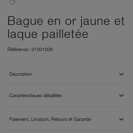
favorite_border
Ajouter à vos favoris
Bague en or jaune et
laque pailletée
Référence :
31301006
Description
Caractéristiques détaillées
Paiement, Livraison, Retours et Garantie