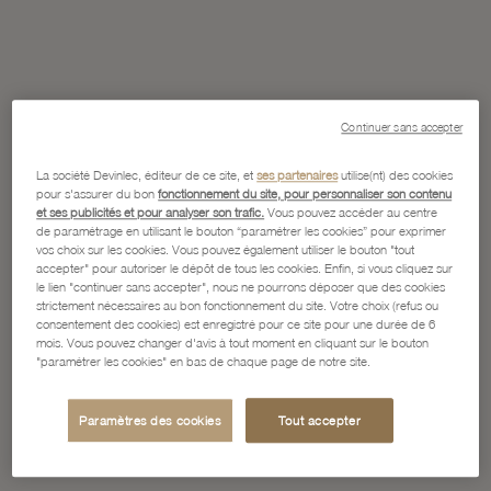
Continuer sans accepter
La société Devinlec, éditeur de ce site, et
ses partenaires
utilise(nt) des cookies
pour s'assurer du bon
fonctionnement du site, pour personnaliser son contenu
et ses publicités et pour analyser son trafic.
Vous pouvez accéder au centre
de paramétrage en utilisant le bouton “paramétrer les cookies” pour exprimer
vos choix sur les cookies. Vous pouvez également utiliser le bouton "tout
accepter" pour autoriser le dépôt de tous les cookies. Enfin, si vous cliquez sur
le lien "continuer sans accepter", nous ne pourrons déposer que des cookies
strictement nécessaires au bon fonctionnement du site. Votre choix (refus ou
consentement des cookies) est enregistré pour ce site pour une durée de 6
mois. Vous pouvez changer d'avis à tout moment en cliquant sur le bouton
"paramétrer les cookies" en bas de chaque page de notre site.
Paramètres des cookies
Tout accepter