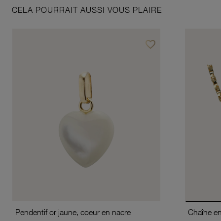
CELA POURRAIT AUSSI VOUS PLAIRE
favorite_border
Ajouter à vos favoris
Pendentif or jaune, coeur en nacre