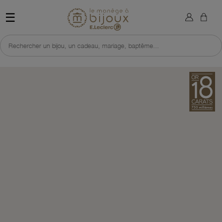
×
Sign in
Retour à l'accueil du site 
☰
You need to be logged in to save products in your wish list.
Rechercher un bijou, un cadeau, mariage, baptême...
Cancel
Sign in