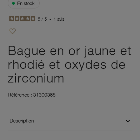
●
En stock
5
/
5
-
1
avis
favorite_border
Ajouter à vos favoris
Bague en or jaune et
rhodié et oxydes de
zirconium
Référence :
31300385
Description