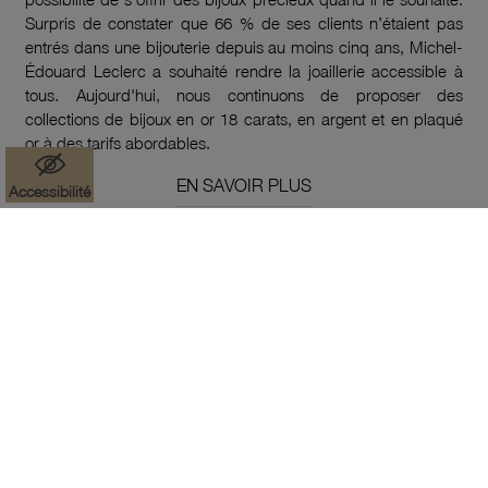
Surpris de constater que 66 % de ses clients n’étaient pas
entrés dans une bijouterie depuis au moins cinq ans, Michel-
Édouard Leclerc a souhaité rendre la joaillerie accessible à
tous. Aujourd'hui, nous continuons de proposer des
collections de bijoux en or 18 carats, en argent et en plaqué
or à des tarifs abordables.
EN SAVOIR PLUS
Accessibilité