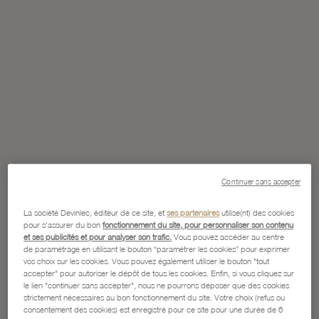
Continuer sans accepter
La société Devinlec, éditeur de ce site, et
ses partenaires
utilise(nt) des cookies
pour s'assurer du bon
fonctionnement du site, pour personnaliser son contenu
et ses publicités et pour analyser son trafic.
Vous pouvez accéder au centre
de paramétrage en utilisant le bouton “paramétrer les cookies” pour exprimer
vos choix sur les cookies. Vous pouvez également utiliser le bouton "tout
accepter" pour autoriser le dépôt de tous les cookies. Enfin, si vous cliquez sur
le lien "continuer sans accepter", nous ne pourrons déposer que des cookies
strictement nécessaires au bon fonctionnement du site. Votre choix (refus ou
consentement des cookies) est enregistré pour ce site pour une durée de 6