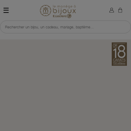
×
Sign in
Retour à l'accueil du site 
☰
You need to be logged in to save products in your wish list.
Rechercher un bijou, un cadeau, mariage, baptême...
Cancel
Sign in