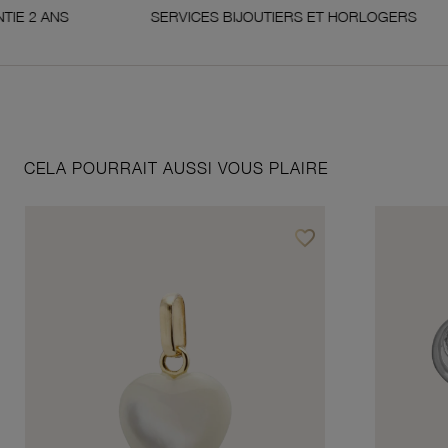
NS
SERVICES BIJOUTIERS ET HORLOGERS
CELA POURRAIT AUSSI VOUS PLAIRE
favorite_border
Ajouter à vos favoris