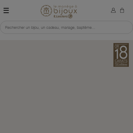
×
Sign in
Retour à l'accueil du site 
☰
You need to be logged in to save products in your wish list.
Rechercher un bijou, un cadeau, mariage, baptême...
Cancel
Sign in