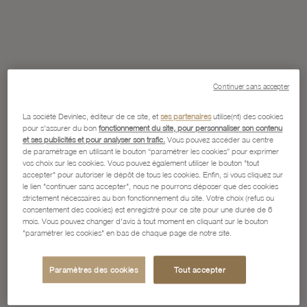
Continuer sans accepter
La société Devinlec, éditeur de ce site, et
ses partenaires
utilise(nt) des cookies
pour s'assurer du bon
fonctionnement du site, pour personnaliser son contenu
et ses publicités et pour analyser son trafic.
Vous pouvez accéder au centre
de paramétrage en utilisant le bouton “paramétrer les cookies” pour exprimer
vos choix sur les cookies. Vous pouvez également utiliser le bouton "tout
accepter" pour autoriser le dépôt de tous les cookies. Enfin, si vous cliquez sur
le lien "continuer sans accepter", nous ne pourrons déposer que des cookies
strictement nécessaires au bon fonctionnement du site. Votre choix (refus ou
consentement des cookies) est enregistré pour ce site pour une durée de 6
mois. Vous pouvez changer d'avis à tout moment en cliquant sur le bouton
"paramétrer les cookies" en bas de chaque page de notre site.
Paramètres des cookies
Tout accepter