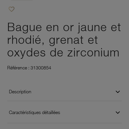
favorite_border
Ajouter à vos favoris
Bague en or jaune et
rhodié, grenat et
oxydes de zirconium
Référence :
31300854
Description
Caractéristiques détaillées