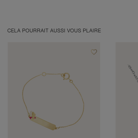
CELA POURRAIT AUSSI VOUS PLAIRE
favorite_border
Ajouter à vos favoris