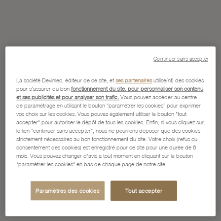
Continuer sans accepter
La société Devinlec, éditeur de ce site, et
ses partenaires
utilise(nt) des cookies
pour s'assurer du bon
fonctionnement du site, pour personnaliser son contenu
et ses publicités et pour analyser son trafic.
Vous pouvez accéder au centre
de paramétrage en utilisant le bouton “paramétrer les cookies” pour exprimer
vos choix sur les cookies. Vous pouvez également utiliser le bouton "tout
accepter" pour autoriser le dépôt de tous les cookies. Enfin, si vous cliquez sur
le lien "continuer sans accepter", nous ne pourrons déposer que des cookies
strictement nécessaires au bon fonctionnement du site. Votre choix (refus ou
consentement des cookies) est enregistré pour ce site pour une durée de 6
mois. Vous pouvez changer d'avis à tout moment en cliquant sur le bouton
"paramétrer les cookies" en bas de chaque page de notre site.
Paramètres des cookies
Tout accepter