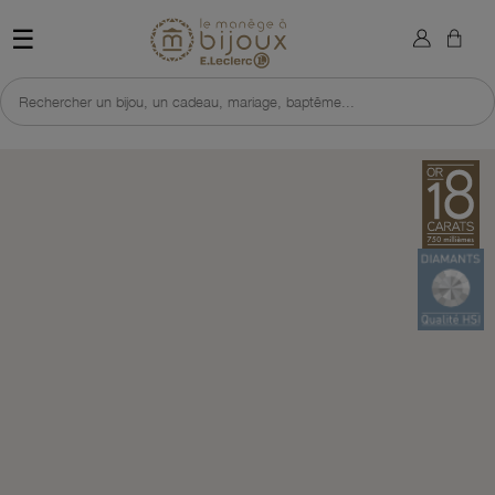
×
Sign in
Retour à l'accueil du site 
☰
You need to be logged in to save products in your wish list.
Rechercher un bijou, un cadeau, mariage, baptême...
Cancel
Sign in