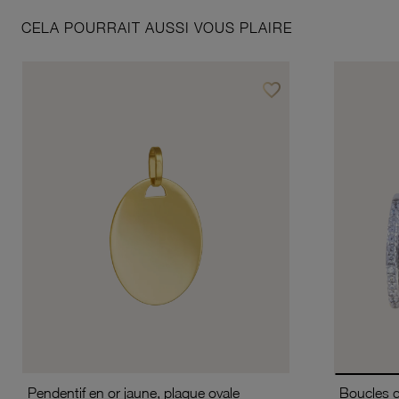
CELA POURRAIT AUSSI VOUS PLAIRE
favorite_border
Ajouter à vos favoris
Pendentif en or jaune, plaque ovale