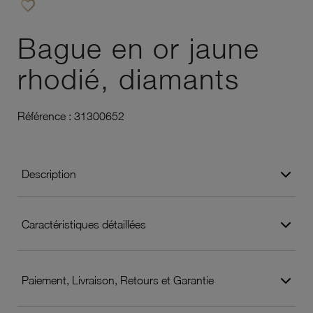
favorite_border
Ajouter à vos favoris
Bague en or jaune
rhodié, diamants
Référence :
31300652
Description
Caractéristiques détaillées
Paiement, Livraison, Retours et Garantie