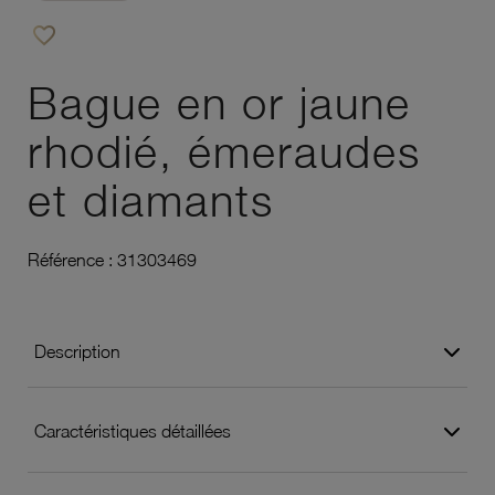
favorite_border
Ajouter à vos favoris
Bague en or jaune
rhodié, émeraudes
et diamants
Référence :
31303469
Description
Caractéristiques détaillées