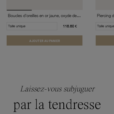
Boucles d'oreilles en or jaune, oxyde de zirconium (moyen modèle).
Piercing 
Taille unique
116.60 €
Taille uniqu
AJOUTER AU PANIER
Laissez-vous subjuguer
par la tendresse