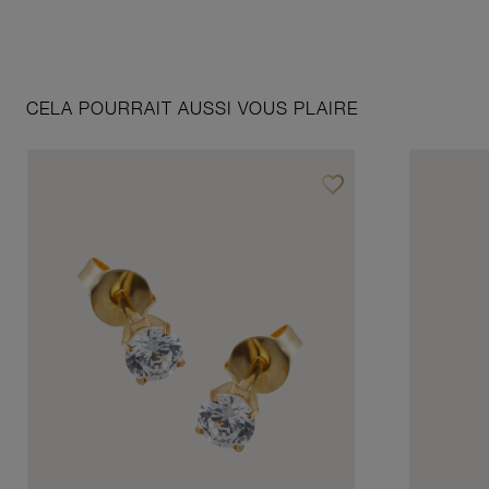
CELA POURRAIT AUSSI VOUS PLAIRE
favorite_border
Ajouter à vos favoris