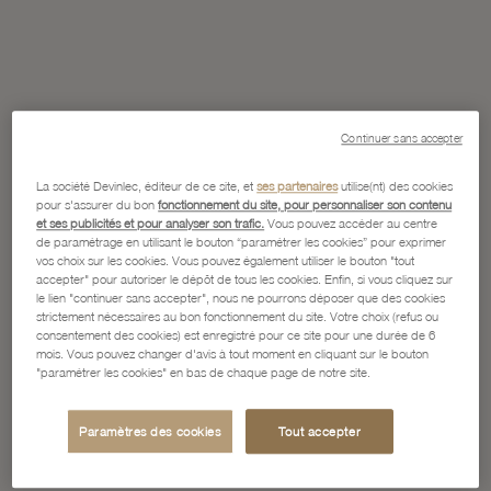
Continuer sans accepter
La société Devinlec, éditeur de ce site, et
ses partenaires
utilise(nt) des cookies
pour s'assurer du bon
fonctionnement du site, pour personnaliser son contenu
et ses publicités et pour analyser son trafic.
Vous pouvez accéder au centre
de paramétrage en utilisant le bouton “paramétrer les cookies” pour exprimer
vos choix sur les cookies. Vous pouvez également utiliser le bouton "tout
accepter" pour autoriser le dépôt de tous les cookies. Enfin, si vous cliquez sur
le lien "continuer sans accepter", nous ne pourrons déposer que des cookies
strictement nécessaires au bon fonctionnement du site. Votre choix (refus ou
consentement des cookies) est enregistré pour ce site pour une durée de 6
mois. Vous pouvez changer d'avis à tout moment en cliquant sur le bouton
"paramétrer les cookies" en bas de chaque page de notre site.
Paramètres des cookies
Tout accepter