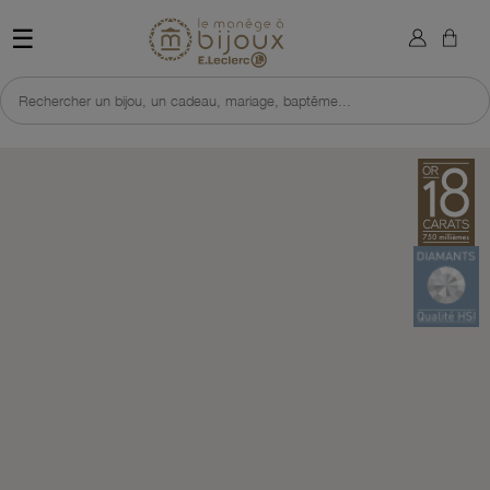
×
Sign in
Retour à l'accueil du site 
☰
You need to be logged in to save products in your wish list.
Rechercher un bijou, un cadeau, mariage, baptême...
Cancel
Sign in