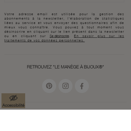
Votre adresse email est utilisée pour la gestion des
abonnements à la newsletter, l'élaboration de statistiques
liées au service et vous envoyer des questionnaires afin de
mieux vous connaître. Vous pouvez à tout moment vous
désinscrire en cliquant sur le lien présent dans la newsletter
ou en cliquant sur
Se désinscrire
.
En savoir plus sur les
traitements de vos données personnelles.
RETROUVEZ "LE MANÈGE À BIJOUX®"
Accessibilité