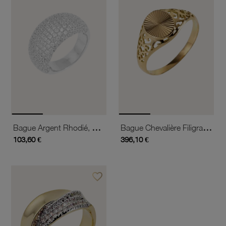
Bague Argent Rhodié, Pavage Oxydes De Zirconium
Bague Chevalière Filigrane En Or Jaune
103,60 €
396,10 €
favorite_border
Ajouter à vos favoris