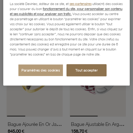
La société Devinlec, éditeur de ce site, et
ses partenaires
utilise(nt) des cookies
pour s'assurer du bon
fonctionnement du site, pour personnaliser son contenu
et ses publicités et pour analyser son trafic.
Vous pouvez accéder au centre
Bague 2 Ors, Diamants
Bague 3 Ors
de paramétrage en utilisant le bouton “paramétrer les cookies” pour exprimer
1 990,70 €
332,40 €
vos choix sur les cookies. Vous pouvez également utiliser le bouton "tout
accepter" pour autoriser le dépôt de tous les cookies. Enfin, si vous cliquez sur
le lien "continuer sans accepter", nous ne pourrons déposer que des cookies
strictement nécessaires au bon fonctionnement du site. Votre choix (refus ou
favorite_border
favorite_border
consentement des cookies) est enregistré pour ce site pour une durée de 6
Ajouter à vos favoris
Ajouter 
mois. Vous pouvez changer d'avis à tout moment en cliquant sur le bouton
"paramétrer les cookies" en bas de chaque page de notre site.
Paramètres des cookies
Tout accepter
Bague Ajourée En Or Jaune Rhodié, Diamants Et Diamants Bruns
Bague Ajustable En Argent Rhodié Et Laque
845,00 €
158,70 €