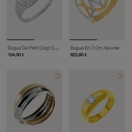
Bague De Petit Doigt En Or Jaune Et Argent Rhodié, Cordiérite Coeur Et Oxydes De Zirconium
Bague En 2 Ors Ajourée
104,30 €
622,80 €
favorite_border
favorite_border
Ajouter à vos favoris
Ajouter 