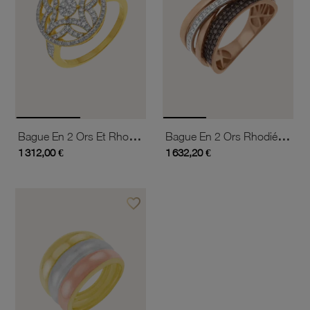
Bague En 2 Ors Et Rhodié, Diamants
Bague En 2 Ors Rhodié, Diamants Bruns Et Blancs
1 312,00 €
1 632,20 €
favorite_border
Ajouter à vos favoris