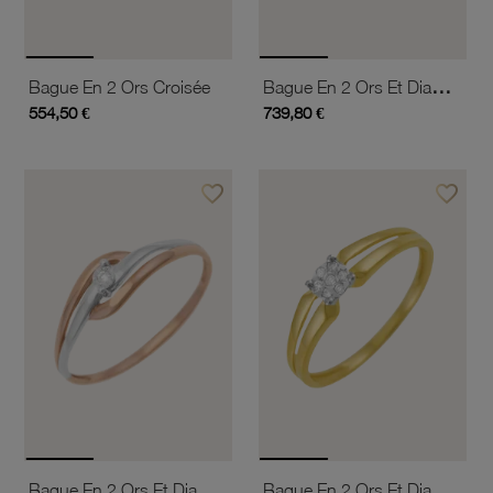
Bague En 2 Ors Et Diamant
Bague En 2 Ors Croisée
554,50 €
739,80 €
favorite_border
favorite_border
Ajouter à vos favoris
Ajouter 
Bague En 2 Ors Et Diamant Pastillé
Bague En 2 Ors Et Diamants