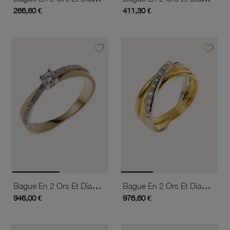
266,80 €
411,30 €
favorite_border
favorite_border
Ajouter à vos favoris
Ajouter 
Bague En 2 Ors Et Diamants
Bague En 2 Ors Et Diamants
946,00 €
976,60 €