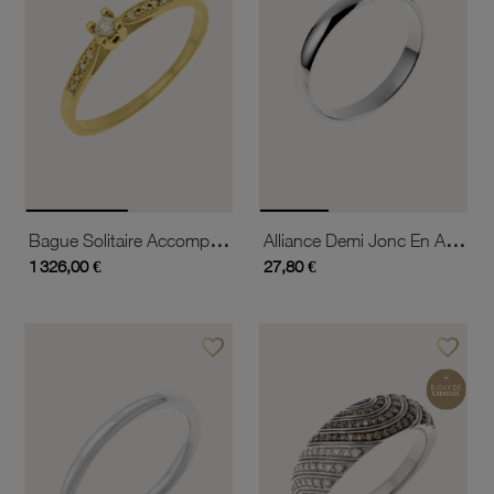
Bague Solitaire Accompagné En Or Jaune Diamants Serti 4 Griffes
Alliance Demi Jonc En Argent Rhodié, Largeur 3mm
1 326,00 €
27,80 €
favorite_border
favorite_border
Ajouter à vos favoris
Ajouter 