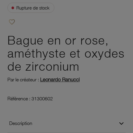
●
Rupture de stock
favorite_border
Ajouter à vos favoris
Bague en or rose,
améthyste et oxydes
de zirconium
Leonardo Ranucci
Par le créateur :
Référence :
31300602
Description