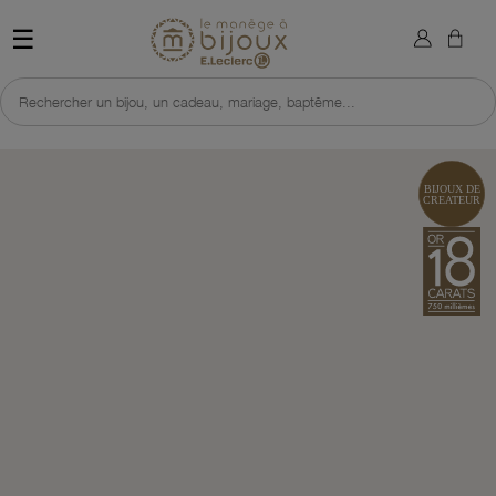
×
Sign in
Retour à l'accueil du site 
☰
You need to be logged in to save products in your wish list.
Rechercher un bijou, un cadeau, mariage, baptême...
Cancel
Sign in