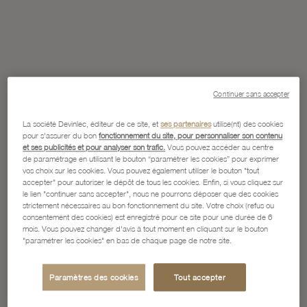
Continuer sans accepter
La société Devinlec, éditeur de ce site, et
ses partenaires
utilise(nt) des cookies
pour s'assurer du bon
fonctionnement du site, pour personnaliser son contenu
et ses publicités et pour analyser son trafic.
Vous pouvez accéder au centre
de paramétrage en utilisant le bouton “paramétrer les cookies” pour exprimer
vos choix sur les cookies. Vous pouvez également utiliser le bouton "tout
accepter" pour autoriser le dépôt de tous les cookies. Enfin, si vous cliquez sur
le lien "continuer sans accepter", nous ne pourrons déposer que des cookies
strictement nécessaires au bon fonctionnement du site. Votre choix (refus ou
consentement des cookies) est enregistré pour ce site pour une durée de 6
mois. Vous pouvez changer d'avis à tout moment en cliquant sur le bouton
"paramétrer les cookies" en bas de chaque page de notre site.
Paramètres des cookies
Tout accepter