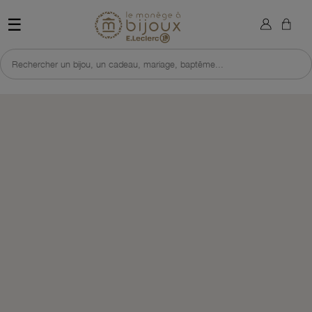
×
Sign in
Retour à l'accueil du site 
☰
You need to be logged in to save products in your wish list.
Rechercher un bijou, un cadeau, mariage, baptême...
Cancel
Sign in