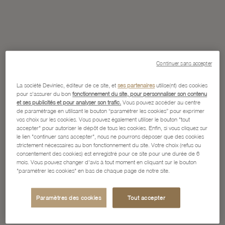
Continuer sans accepter
La société Devinlec, éditeur de ce site, et
ses partenaires
utilise(nt) des cookies
pour s'assurer du bon
fonctionnement du site, pour personnaliser son contenu
et ses publicités et pour analyser son trafic.
Vous pouvez accéder au centre
de paramétrage en utilisant le bouton “paramétrer les cookies” pour exprimer
vos choix sur les cookies. Vous pouvez également utiliser le bouton "tout
accepter" pour autoriser le dépôt de tous les cookies. Enfin, si vous cliquez sur
le lien "continuer sans accepter", nous ne pourrons déposer que des cookies
strictement nécessaires au bon fonctionnement du site. Votre choix (refus ou
consentement des cookies) est enregistré pour ce site pour une durée de 6
mois. Vous pouvez changer d'avis à tout moment en cliquant sur le bouton
"paramétrer les cookies" en bas de chaque page de notre site.
Paramètres des cookies
Tout accepter