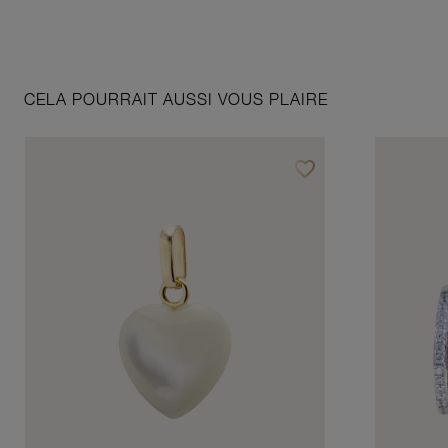
CELA POURRAIT AUSSI VOUS PLAIRE
favorite_border
Ajouter à vos favoris