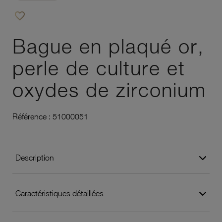
favorite_border
Ajouter à vos favoris
Bague en plaqué or,
perle de culture et
oxydes de zirconium
Référence :
51000051
Description
Caractéristiques détaillées