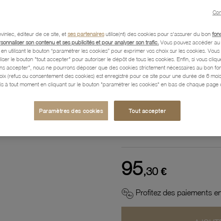
Référence :
56300080
Con
vinlec, éditeur de ce site, et
ses partenaires
utilise(nt) des cookies pour s'assurer du bon
fon
rsonnaliser son contenu et ses publicités et pour analyser son trafic.
Vous pouvez accéder au 
n utilisant le bouton “paramétrer les cookies” pour exprimer vos choix sur les cookies. Vou
Description
liser le bouton "tout accepter" pour autoriser le dépôt de tous les cookies. Enfin, si vous clique
ans accepter", nous ne pourrons déposer que des cookies strictement nécessaires au bon f
hoix (refus ou consentement des cookies) est enregistré pour ce site pour une durée de 6 mo
is à tout moment en cliquant sur le bouton "paramétrer les cookies" en bas de chaque page d
Caractéristiques détaillées
Paramètres des cookies
Tout accepter
Paiement, Livraison, Retours
95
,30 €
Profitez des paiements en