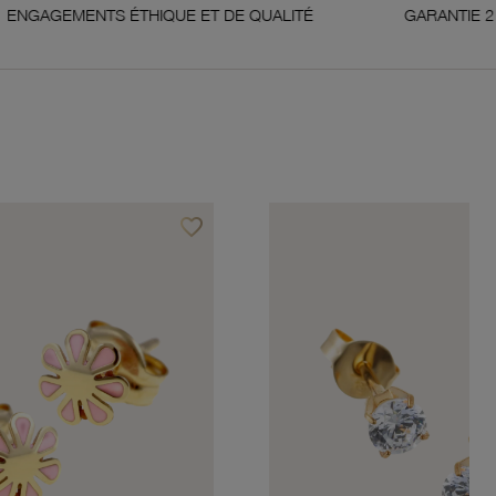
TS ÉTHIQUE ET DE QUALITÉ
GARANTIE 2 ANS
favorite_border
Ajouter à vos favoris