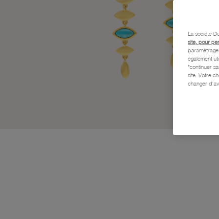
La société De
site, pour pe
paramétrage e
également uti
"continuer s
site. Votre c
changer d'av