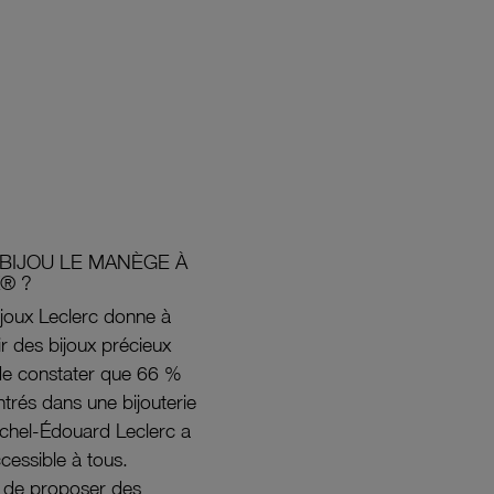
BIJOU LE MANÈGE À
® ?
joux Leclerc donne à
rir des bijoux précieux
s de constater que 66 %
ntrés dans une bijouterie
ichel-Édouard Leclerc a
ccessible à tous.
s de proposer des