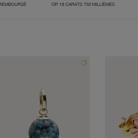
É
OR 18 CARATS 750 MILLIÈMES
ENGAGEMEN
favorite_border
avoris
Ajouter à vos favoris