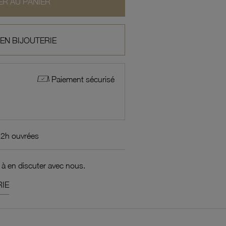
R AU PANIER
 EN BIJOUTERIE
Paiement sécurisé
72h ouvrées
 à en discuter avec nous.
IE