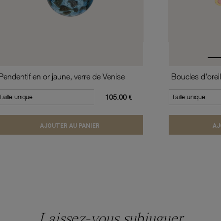
Pendentif en or jaune, verre de Venise
Boucles d'oreil
Taille unique
105.00 €
Taille unique
AJOUTER AU PANIER
AJ
Laissez-vous subjuguer