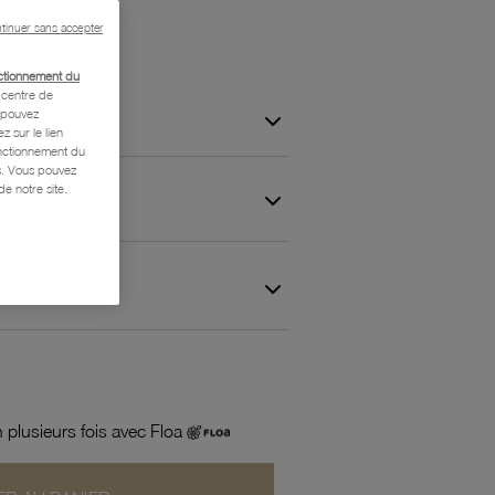
tinuer sans accepter
ctionnement du
centre de
s pouvez
z sur le lien
onctionnement du
is. Vous pouvez
e notre site.
 et Garantie
 plusieurs fois avec Floa