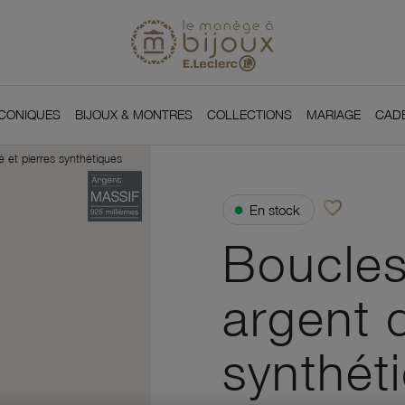
Si
Retour à l'accueil du
You
ICONIQUES
BIJOUX & MONTRES
COLLECTIONS
MARIAGE
CAD
é et pierres synthétiques
favorite_border
●
En stock
Ajouter à vos f
Boucles
argent d
synthét