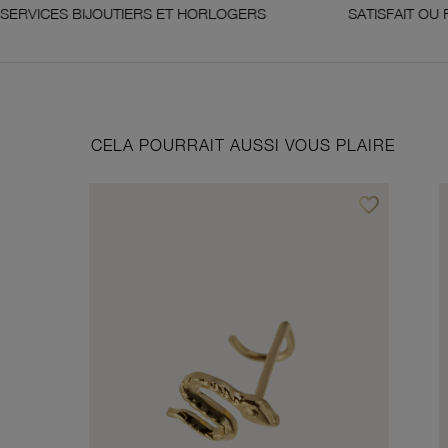
BIJOUTIERS ET HORLOGERS
SATISFAIT OU REMBOURS
CELA POURRAIT AUSSI VOUS PLAIRE
favorite_border
Ajouter à vos f