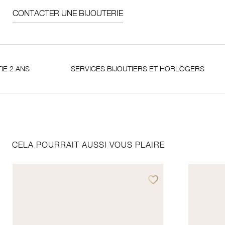
CONTACTER UNE BIJOUTERIE
S
SERVICES BIJOUTIERS ET HORLOGERS
S
CELA POURRAIT AUSSI VOUS PLAIRE
favorite_border
Ajouter à vos favoris