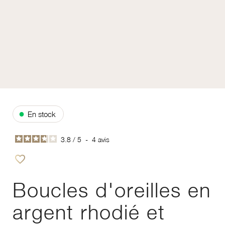
●
En stock
3.8
/
5
-
4
avis
favorite_border
Ajouter à vos favoris
Boucles d'oreilles en
argent rhodié et