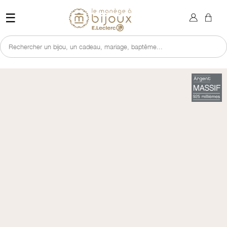
×
Sign in
Retour à l'accueil du site 
☰
You need to be logged in to save products in your wish list.
Rechercher un bijou, un cadeau, mariage, baptême...
Cancel
Sign in