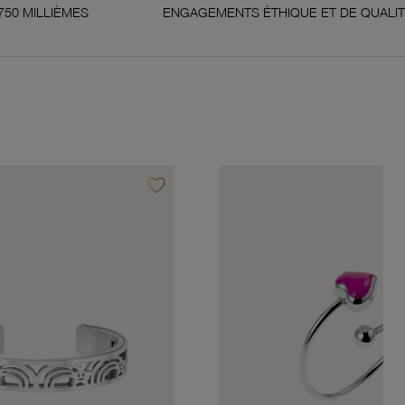
ENGAGEMENTS ÉTHIQUE ET DE QUALITÉ
favorite_border
Ajouter à vos favoris