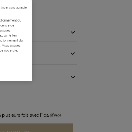
tinuer sans accepter
ctionnement du
centre de
s pouvez
z sur le lien
onctionnement du
is. Vous pouvez
e notre site.
 et Garantie
 plusieurs fois avec Floa