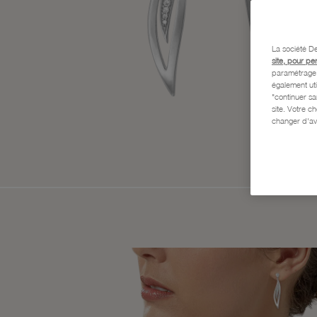
La société De
site, pour pe
paramétrage e
également uti
"continuer s
site. Votre c
changer d'av