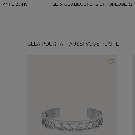
SERVICES BIJOUTIERS ET HORLOGERS
SA
CELA POURRAIT AUSSI VOUS PLAIRE
favorite_border
Ajouter à vos f