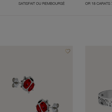
TISFAIT OU REMBOURSÉ
OR 18 CARATS 750 MILLIÈMES
favorite_border
avoris
Ajouter à vos favoris