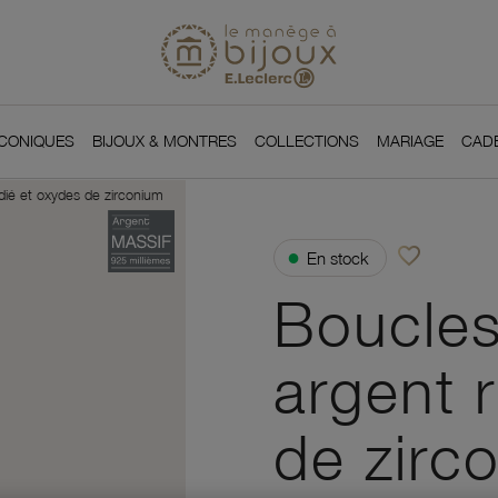
Si
Retour à l'accueil du
You
ICONIQUES
BIJOUX & MONTRES
COLLECTIONS
MARIAGE
CAD
odié et oxydes de zirconium
favorite_border
●
En stock
Ajouter à vos f
Boucles
argent 
de zirc