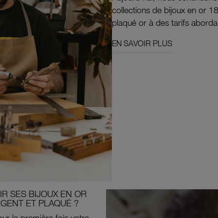
collections de bijoux en or 1
plaqué or à des tarifs aborda
EN SAVOIR PLUS
R SES BIJOUX EN OR
RGENT ET PLAQUÉ ?
ur la première fois votre