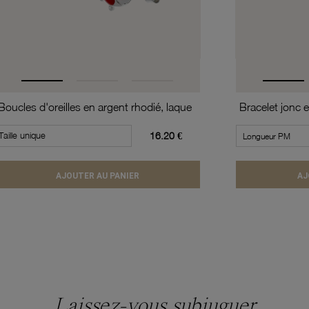
Boucles d'oreilles en argent rhodié, laque
Taille unique
16.20 €
AJOUTER AU PANIER
AJ
Laissez-vous subjuguer