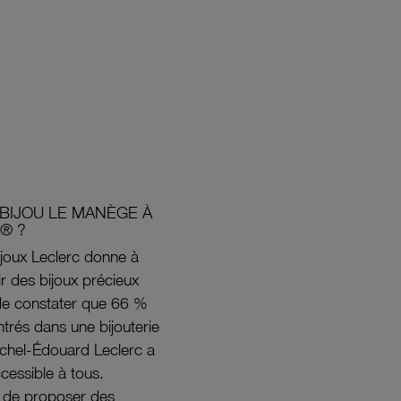
BIJOU LE MANÈGE À
® ?
joux Leclerc donne à
rir des bijoux précieux
s de constater que 66 %
ntrés dans une bijouterie
ichel-Édouard Leclerc a
ccessible à tous.
s de proposer des