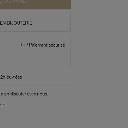
R AU PANIER
 EN BIJOUTERIE
Paiement sécurisé
72h ouvrées
 à en discuter avec nous.
IE