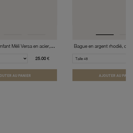
Bracelet jonc enfant Méli Versa en acier, 10mm
Bague en argent rhodié, coeu
25.00 €
OUTER AU PANIER
AJOUTER AU PANIE