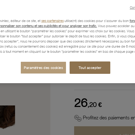
Référence :
66100791
Con
vinlec, éditeur de ce site, et
ses partenaires
utilise(nt) des cookies pour s'assurer du bon
fon
rsonnaliser son contenu et ses publicités et pour analyser son trafic.
Vous pouvez accéder au 
n utilisant le bouton “paramétrer les cookies” pour exprimer vos choix sur les cookies. Vou
Description
liser le bouton "tout accepter" pour autoriser le dépôt de tous les cookies. Enfin, si vous clique
ans accepter", nous ne pourrons déposer que des cookies strictement nécessaires au bon f
hoix (refus ou consentement des cookies) est enregistré pour ce site pour une durée de 6 mo
is à tout moment en cliquant sur le bouton "paramétrer les cookies" en bas de chaque page d
Caractéristiques détaillées
Paramètres des cookies
Tout accepter
Paiement, Livraison, Retours
26
,20 €
Profitez des paiements en