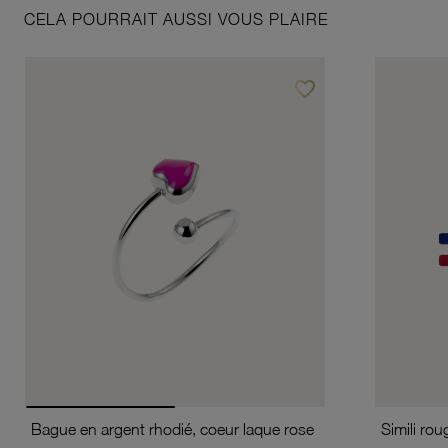
CELA POURRAIT AUSSI VOUS PLAIRE
favorite_border
Ajouter à vos favoris
Bague en argent rhodié, coeur laque rose