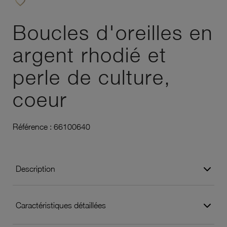
favorite_border
Ajouter à vos favoris
Boucles d'oreilles en
argent rhodié et
perle de culture,
coeur
Référence :
66100640
Description
Caractéristiques détaillées