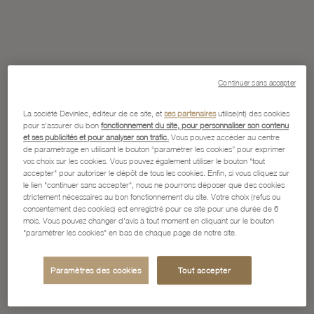
Continuer sans accepter
La société Devinlec, éditeur de ce site, et
ses partenaires
utilise(nt) des cookies
pour s'assurer du bon
fonctionnement du site, pour personnaliser son contenu
et ses publicités et pour analyser son trafic.
Vous pouvez accéder au centre
de paramétrage en utilisant le bouton “paramétrer les cookies” pour exprimer
vos choix sur les cookies. Vous pouvez également utiliser le bouton "tout
accepter" pour autoriser le dépôt de tous les cookies. Enfin, si vous cliquez sur
le lien "continuer sans accepter", nous ne pourrons déposer que des cookies
strictement nécessaires au bon fonctionnement du site. Votre choix (refus ou
consentement des cookies) est enregistré pour ce site pour une durée de 6
mois. Vous pouvez changer d'avis à tout moment en cliquant sur le bouton
"paramétrer les cookies" en bas de chaque page de notre site.
Paramètres des cookies
Tout accepter