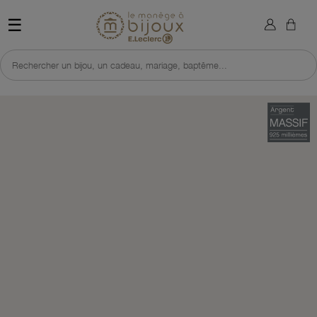
×
Sign in
Retour à l'accueil du site 
☰
You need to be logged in to save products in your wish list.
Rechercher un bijou, un cadeau, mariage, baptême...
Cancel
Sign in