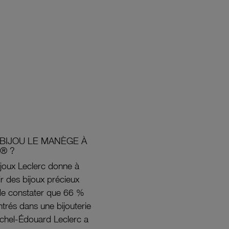
BIJOU LE MANÈGE À
® ?
joux Leclerc donne à
rir des bijoux précieux
s de constater que 66 %
ntrés dans une bijouterie
ichel-Édouard Leclerc a