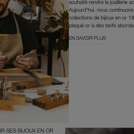
souhaité rendre la joaillerie a
Aujourd'hui, nous continuon
collections de bijoux en or 1
plaqué or à des tarifs aborda
EN SAVOIR PLUS
R SES BIJOUX EN OR