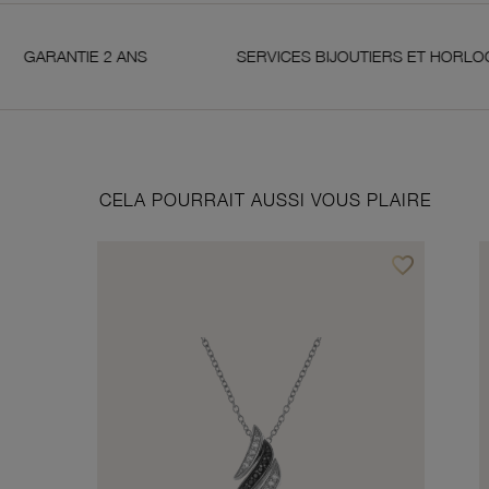
2 ANS
SERVICES BIJOUTIERS ET HORLOGERS
CELA POURRAIT AUSSI VOUS PLAIRE
favorite_border
Ajouter à vos f