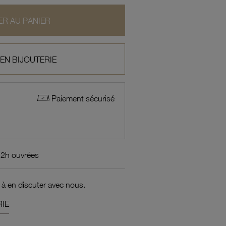
R AU PANIER
 EN BIJOUTERIE
Paiement sécurisé
72h ouvrées
 à en discuter avec nous.
IE