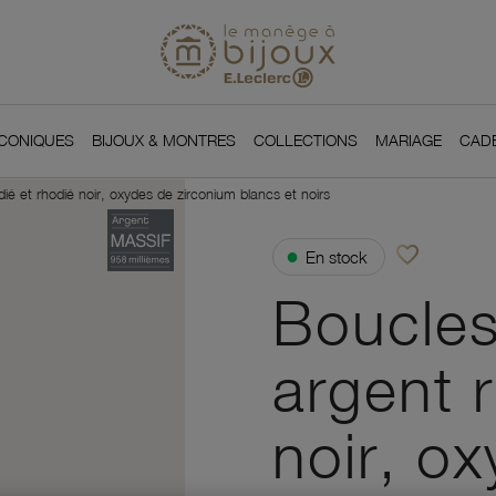
Si
Retour à l'accueil du
You
ICONIQUES
BIJOUX & MONTRES
COLLECTIONS
MARIAGE
CAD
dié et rhodié noir, oxydes de zirconium blancs et noirs
favorite_border
●
En stock
Ajouter à vos f
Boucles
argent 
noir, o