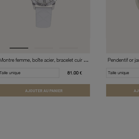
Montre femme, boîte acier, bracelet cuir de vache et verre minéral
Pendentif or j
Taille unique
81.00 €
Taille unique
AJOUTER AU PANIER
AJ