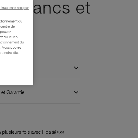
um blancs et
tinuer sans accepter
ctionnement du
centre de
s pouvez
z sur le lien
onctionnement du
is. Vous pouvez
e notre site.
 et Garantie
 plusieurs fois avec Floa