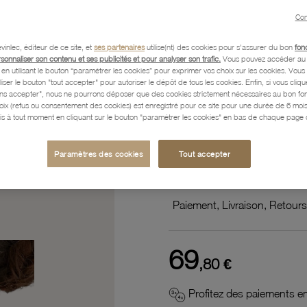
zirconi
Con
noirs
vinlec, éditeur de ce site, et
ses partenaires
utilise(nt) des cookies pour s'assurer du bon
fon
rsonnaliser son contenu et ses publicités et pour analyser son trafic.
Vous pouvez accéder au 
n utilisant le bouton “paramétrer les cookies” pour exprimer vos choix sur les cookies. Vou
liser le bouton "tout accepter" pour autoriser le dépôt de tous les cookies. Enfin, si vous clique
ans accepter", nous ne pourrons déposer que des cookies strictement nécessaires au bon f
Référence :
56100183
hoix (refus ou consentement des cookies) est enregistré pour ce site pour une durée de 6 mo
is à tout moment en cliquant sur le bouton "paramétrer les cookies" en bas de chaque page d
Caractéristiques détaillées
Paramètres des cookies
Tout accepter
Paiement, Livraison, Retours
69
,80 €
Profitez des paiements en