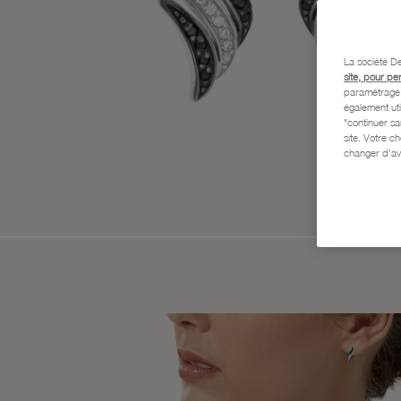
La société De
site, pour pe
paramétrage e
également uti
"continuer s
site. Votre c
changer d'av