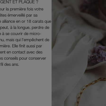
RGENT ET PLAQUÉ ?
ur la première fois votre
êtes émerveillé par sa
e alliance en or 18 carats que
peut, à la longue, perdre de
e à se couvrir de micro-
il nu, mais qui l'empêchent de
mière. Elle finit aussi par
ouvent en contact avec des
nos conseils pour conserver
 fil des ans.