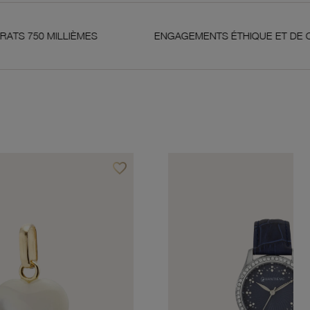
IÈMES
ENGAGEMENTS ÉTHIQUE ET DE QUALITÉ
favorite_border
Ajouter à vos favoris