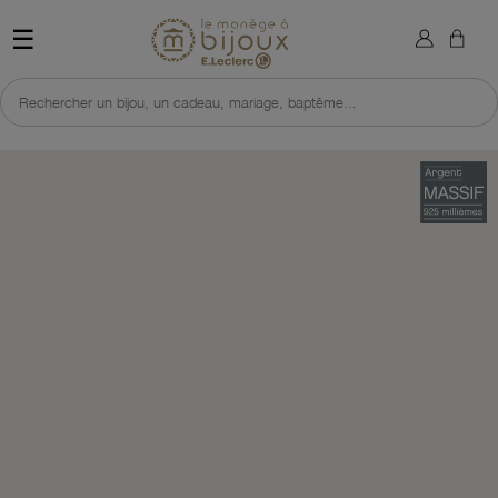
×
Sign in
Retour à l'accueil du site 
☰
You need to be logged in to save products in your wish list.
Rechercher un bijou, un cadeau, mariage, baptême...
Cancel
Sign in