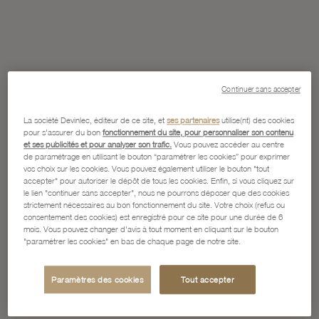
Continuer sans accepter
La société Devinlec, éditeur de ce site, et
ses partenaires
utilise(nt) des cookies
pour s'assurer du bon
fonctionnement du site, pour personnaliser son contenu
et ses publicités et pour analyser son trafic.
Vous pouvez accéder au centre
de paramétrage en utilisant le bouton “paramétrer les cookies” pour exprimer
vos choix sur les cookies. Vous pouvez également utiliser le bouton "tout
accepter" pour autoriser le dépôt de tous les cookies. Enfin, si vous cliquez sur
le lien "continuer sans accepter", nous ne pourrons déposer que des cookies
strictement nécessaires au bon fonctionnement du site. Votre choix (refus ou
consentement des cookies) est enregistré pour ce site pour une durée de 6
mois. Vous pouvez changer d'avis à tout moment en cliquant sur le bouton
"paramétrer les cookies" en bas de chaque page de notre site.
Paramètres des cookies
Tout accepter