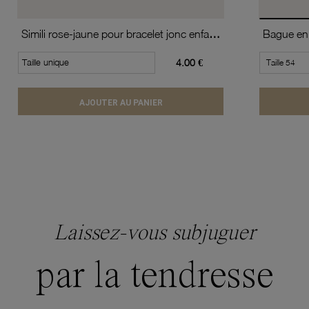
Simili rose-jaune pour bracelet jonc enfant Méli Versa
Bague en 
Taille unique
4.00 €
AJOUTER AU PANIER
Laissez-vous subjuguer
par la tendresse