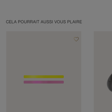
CELA POURRAIT AUSSI VOUS PLAIRE
favorite_border
Ajouter à vos favoris