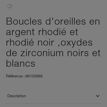
favorite_border
Ajouter à vos favoris
Boucles d'oreilles en
argent rhodié et
rhodié noir ,oxydes
de zirconium noirs et
blancs
Référence :
66100689
Description