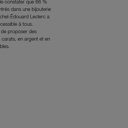
s de constater que 66 %
ntrés dans une bijouterie
ichel-Édouard Leclerc a
ccessible à tous.
s de proposer des
8 carats, en argent et en
bles.