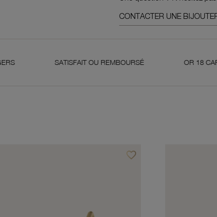
CONTACTER UNE BIJOUTER
SATISFAIT OU REMBOURSÉ
OR 18 CARATS 750 MILLIÈ
favorite_border
avoris
Ajouter à vos favoris