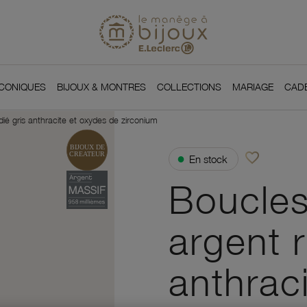
Si
Retour à l'accueil du
You
ICONIQUES
BIJOUX & MONTRES
COLLECTIONS
MARIAGE
CAD
dié gris anthracite et oxydes de zirconium
favorite_border
●
En stock
Ajouter à vos f
Boucles
argent r
anthrac