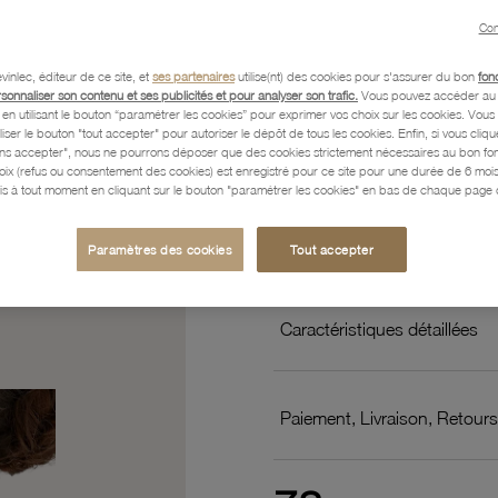
zirconi
Con
vinlec, éditeur de ce site, et
ses partenaires
utilise(nt) des cookies pour s'assurer du bon
fon
Maria Franc
Par le créateur :
rsonnaliser son contenu et ses publicités et pour analyser son trafic.
Vous pouvez accéder au 
n utilisant le bouton “paramétrer les cookies” pour exprimer vos choix sur les cookies. Vou
liser le bouton "tout accepter" pour autoriser le dépôt de tous les cookies. Enfin, si vous clique
ans accepter", nous ne pourrons déposer que des cookies strictement nécessaires au bon f
Référence :
56100220
hoix (refus ou consentement des cookies) est enregistré pour ce site pour une durée de 6 mo
is à tout moment en cliquant sur le bouton "paramétrer les cookies" en bas de chaque page d
Description
Paramètres des cookies
Tout accepter
Caractéristiques détaillées
Paiement, Livraison, Retours