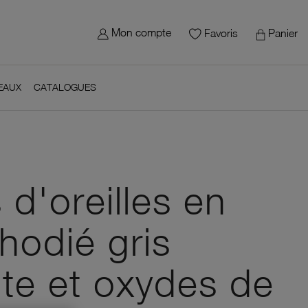
×
gn in
 site - Le Manège à Bijoux
Mon compte
Panier
Favoris
 need to be logged in to save products in your wish list.
EAUX
CATALOGUES
Cancel
Sign in
avoris
 d'oreilles en
hodié gris
ite et oxydes de