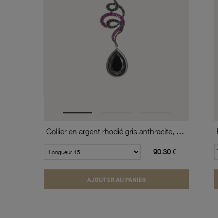
Collier en argent rhodié gris anthracite, oxydes de zirconium
90.30 €
AJOUTER AU PANIER