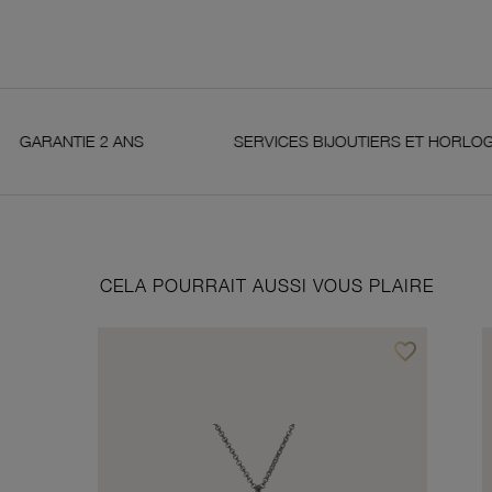
NS
SERVICES BIJOUTIERS ET HORLOGERS
CELA POURRAIT AUSSI VOUS PLAIRE
favorite_border
Ajouter à vos f