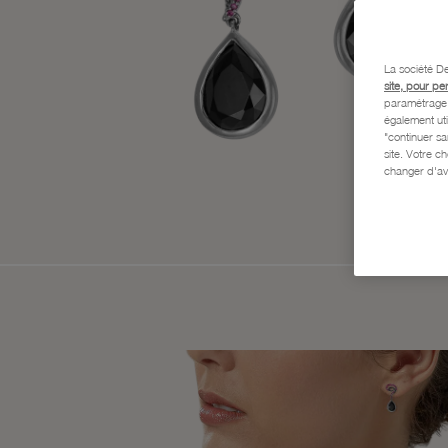
La société De
site, pour pe
paramétrage e
également uti
"continuer s
site. Votre c
changer d'av