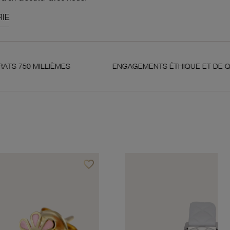
IE
MES
ENGAGEMENTS ÉTHIQUE ET DE QUALITÉ
favorite_border
Ajouter à vos favoris