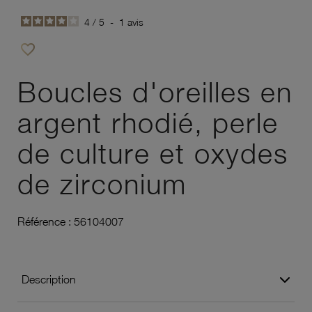
4
/
5
-
1
avis
favorite_border
Ajouter à vos favoris
Boucles d'oreilles en
argent rhodié, perle
de culture et oxydes
de zirconium
Référence :
56104007
Description