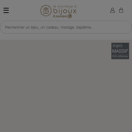
×
Sign in
Retour à l'accueil du site 
☰
You need to be logged in to save products in your wish list.
Rechercher un bijou, un cadeau, mariage, baptême...
Cancel
Sign in