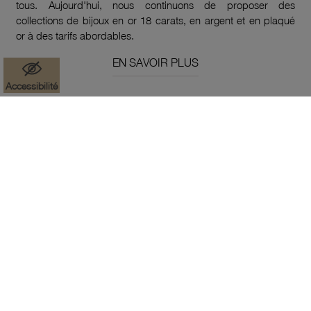
tous. Aujourd'hui, nous continuons de proposer des
collections de bijoux en or 18 carats, en argent et en plaqué
or à des tarifs abordables.
EN SAVOIR PLUS
Accessibilité