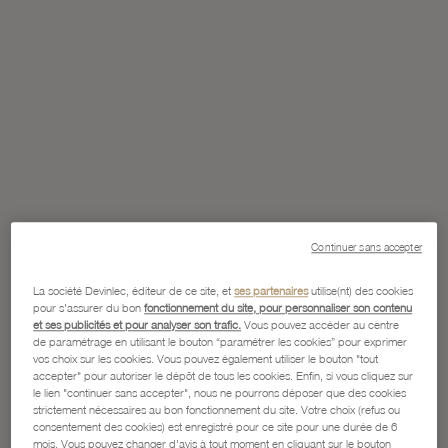
Continuer sans accepter
La société Devinlec, éditeur de ce site, et
ses partenaires
utilise(nt) des cookies
pour s'assurer du bon
fonctionnement du site, pour personnaliser son contenu
et ses publicités et pour analyser son trafic.
Vous pouvez accéder au centre
de paramétrage en utilisant le bouton “paramétrer les cookies” pour exprimer
vos choix sur les cookies. Vous pouvez également utiliser le bouton "tout
accepter" pour autoriser le dépôt de tous les cookies. Enfin, si vous cliquez sur
le lien "continuer sans accepter", nous ne pourrons déposer que des cookies
strictement nécessaires au bon fonctionnement du site. Votre choix (refus ou
consentement des cookies) est enregistré pour ce site pour une durée de 6
mois. Vous pouvez changer d'avis à tout moment en cliquant sur le bouton