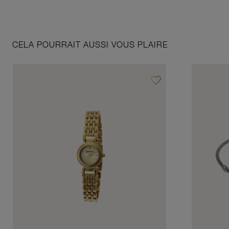
CELA POURRAIT AUSSI VOUS PLAIRE
favorite_border
Ajouter à vos favoris