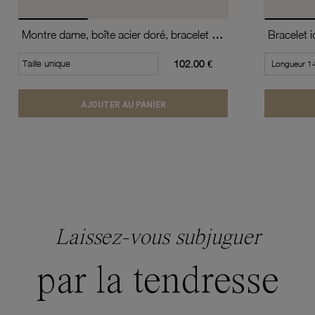
Montre dame, boîte acier doré, bracelet acier doré et verre minéral
Bracelet i
Taille unique
102.00 €
AJOUTER AU PANIER
Laissez-vous subjuguer
par la tendresse