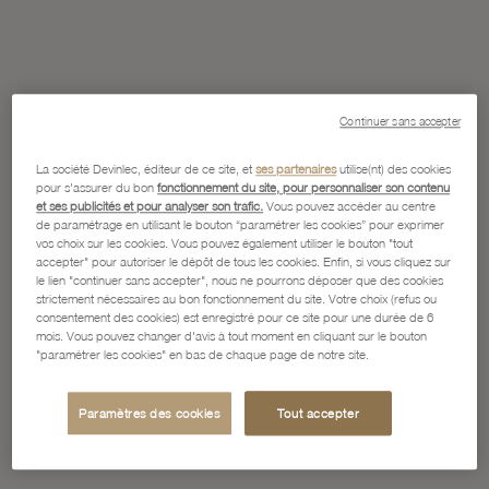
Continuer sans accepter
La société Devinlec, éditeur de ce site, et
ses partenaires
utilise(nt) des cookies
pour s'assurer du bon
fonctionnement du site, pour personnaliser son contenu
et ses publicités et pour analyser son trafic.
Vous pouvez accéder au centre
de paramétrage en utilisant le bouton “paramétrer les cookies” pour exprimer
vos choix sur les cookies. Vous pouvez également utiliser le bouton "tout
accepter" pour autoriser le dépôt de tous les cookies. Enfin, si vous cliquez sur
le lien "continuer sans accepter", nous ne pourrons déposer que des cookies
strictement nécessaires au bon fonctionnement du site. Votre choix (refus ou
consentement des cookies) est enregistré pour ce site pour une durée de 6
mois. Vous pouvez changer d'avis à tout moment en cliquant sur le bouton
"paramétrer les cookies" en bas de chaque page de notre site.
Paramètres des cookies
Tout accepter