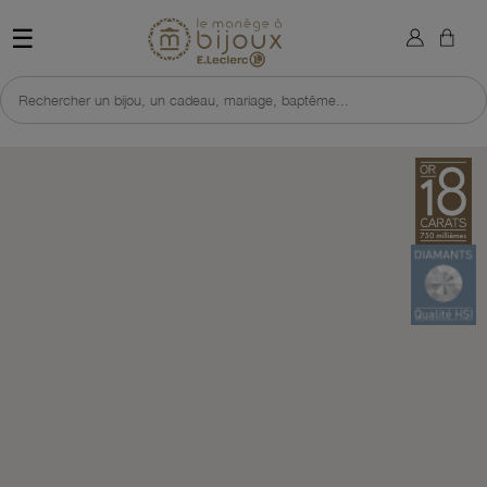
×
Sign in
Retour à l'accueil du site 
☰
You need to be logged in to save products in your wish list.
Rechercher un bijou, un cadeau, mariage, baptême...
Cancel
Sign in