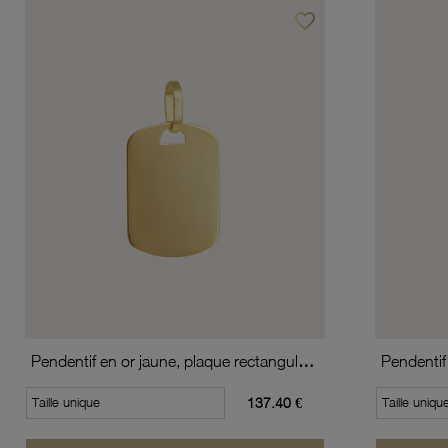
favorite_border
Ajouter à vos favoris
Pendentif en or jaune, plaque rectangulaire
Pendentif
Taille unique
137.40 €
Taille uniqu