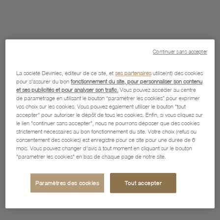
Continuer sans accepter
La société Devinlec, éditeur de ce site, et
ses partenaires
utilise(nt) des cookies
pour s'assurer du bon
fonctionnement du site, pour personnaliser son contenu
et ses publicités et pour analyser son trafic.
Vous pouvez accéder au centre
de paramétrage en utilisant le bouton “paramétrer les cookies” pour exprimer
vos choix sur les cookies. Vous pouvez également utiliser le bouton "tout
accepter" pour autoriser le dépôt de tous les cookies. Enfin, si vous cliquez sur
le lien "continuer sans accepter", nous ne pourrons déposer que des cookies
strictement nécessaires au bon fonctionnement du site. Votre choix (refus ou
consentement des cookies) est enregistré pour ce site pour une durée de 6
mois. Vous pouvez changer d'avis à tout moment en cliquant sur le bouton
"paramétrer les cookies" en bas de chaque page de notre site.
Paramètres des cookies
Tout accepter