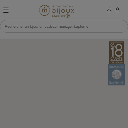
×
Sign in
Retour à l'accueil du site 
☰
You need to be logged in to save products in your wish list.
Rechercher un bijou, un cadeau, mariage, baptême...
Cancel
Sign in