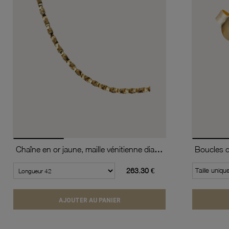
Chaîne en or jaune, maille vénitienne diamantée et torsadée
263.30 €
Taille uniqu
AJOUTER AU PANIER