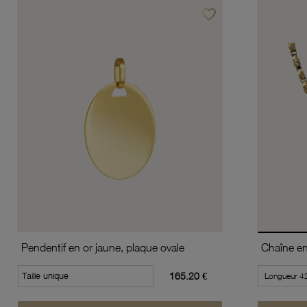
favorite_border
Ajouter à vos favoris
Pendentif en or jaune, plaque ovale
Taille unique
165.20 €