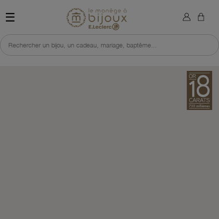
×
Sign in
Retour à l'accueil du site 
☰
You need to be logged in to save products in your wish list.
Rechercher un bijou, un cadeau, mariage, baptême...
Cancel
Sign in