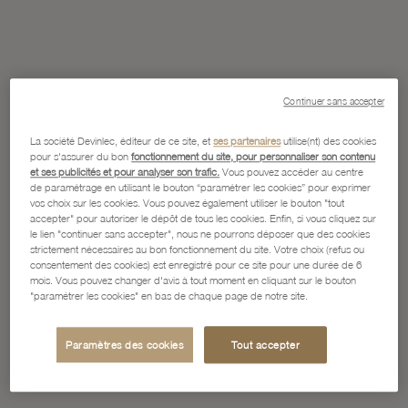
Continuer sans accepter
La société Devinlec, éditeur de ce site, et
ses partenaires
utilise(nt) des cookies
pour s'assurer du bon
fonctionnement du site, pour personnaliser son contenu
et ses publicités et pour analyser son trafic.
Vous pouvez accéder au centre
de paramétrage en utilisant le bouton “paramétrer les cookies” pour exprimer
vos choix sur les cookies. Vous pouvez également utiliser le bouton "tout
accepter" pour autoriser le dépôt de tous les cookies. Enfin, si vous cliquez sur
le lien "continuer sans accepter", nous ne pourrons déposer que des cookies
strictement nécessaires au bon fonctionnement du site. Votre choix (refus ou
consentement des cookies) est enregistré pour ce site pour une durée de 6
mois. Vous pouvez changer d'avis à tout moment en cliquant sur le bouton
"paramétrer les cookies" en bas de chaque page de notre site.
Paramètres des cookies
Tout accepter