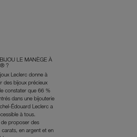
BIJOU LE MANÈGE À
® ?
joux Leclerc donne à
rir des bijoux précieux
s de constater que 66 %
ntrés dans une bijouterie
ichel-Édouard Leclerc a
ccessible à tous.
s de proposer des
8 carats, en argent et en