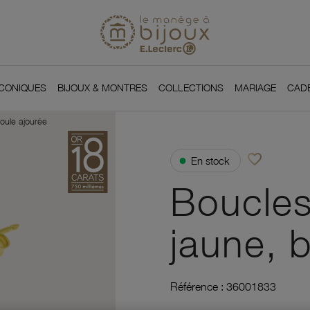
Si
Retour à l'accueil du
You
ICONIQUES
BIJOUX & MONTRES
COLLECTIONS
MARIAGE
CAD
boule ajourée
favorite_border
●
En stock
Ajouter à vos f
Boucles 
jaune, 
Référence :
36001833