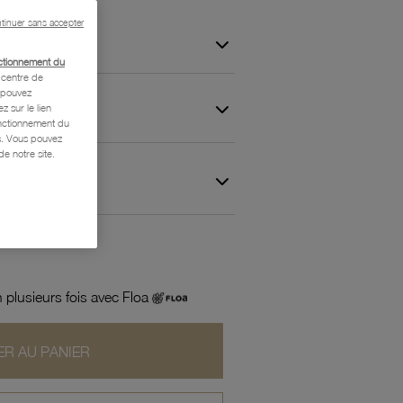
tinuer sans accepter
ctionnement du
centre de
s pouvez
z sur le lien
onctionnement du
is. Vous pouvez
e notre site.
 et Garantie
 plusieurs fois avec Floa
R AU PANIER