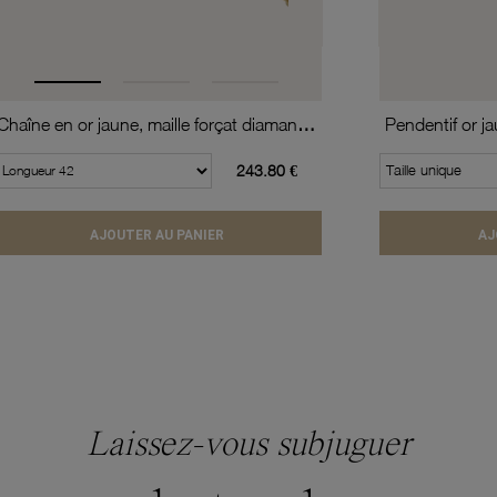
Chaîne en or jaune, maille forçat diamantée
Pendentif or j
243.80 €
Taille unique
AJOUTER AU PANIER
AJ
Laissez-vous subjuguer