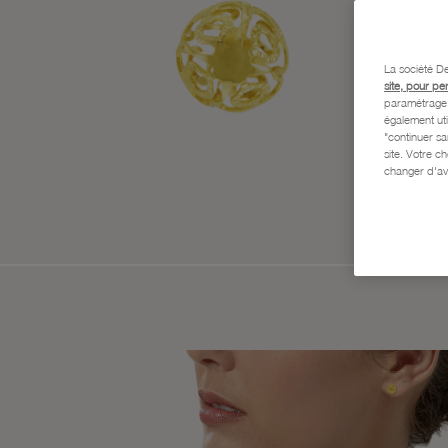
La société De
site, pour pe
paramétrage e
également uti
"continuer s
site. Votre c
changer d'av