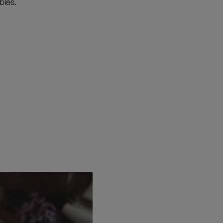
bles.