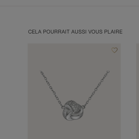
CELA POURRAIT AUSSI VOUS PLAIRE
favorite_border
Ajouter à vos f