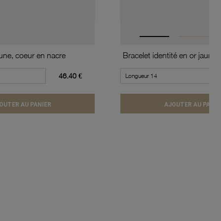
aune, coeur en nacre
Bracelet identité en or jaune e
46.40 €
OUTER AU PANIER
AJOUTER AU PANIE