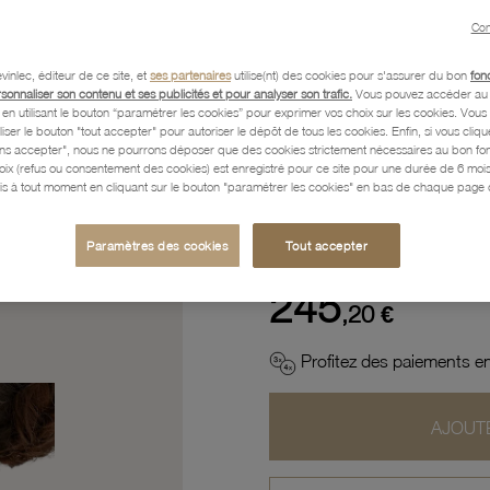
Con
Description
vinlec, éditeur de ce site, et
ses partenaires
utilise(nt) des cookies pour s'assurer du bon
fon
rsonnaliser son contenu et ses publicités et pour analyser son trafic.
Vous pouvez accéder au 
n utilisant le bouton “paramétrer les cookies” pour exprimer vos choix sur les cookies. Vou
Caractéristiques détaillées
liser le bouton "tout accepter" pour autoriser le dépôt de tous les cookies. Enfin, si vous clique
ans accepter", nous ne pourrons déposer que des cookies strictement nécessaires au bon f
hoix (refus ou consentement des cookies) est enregistré pour ce site pour une durée de 6 mo
is à tout moment en cliquant sur le bouton "paramétrer les cookies" en bas de chaque page d
Paiement, Livraison, Retours
Paramètres des cookies
Tout accepter
245
,20 €
Profitez des paiements en
AJOUTE