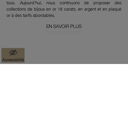
tous. Aujourd'hui, nous continuons de proposer des
collections de bijoux en or 18 carats, en argent et en plaqué
or à des tarifs abordables.
EN SAVOIR PLUS
Accessibilité