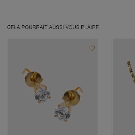
CELA POURRAIT AUSSI VOUS PLAIRE
favorite_border
Ajouter à vos favoris