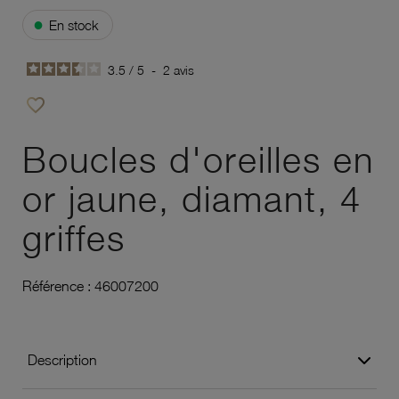
●
En stock
3.5
/
5
-
2
avis
favorite_border
Ajouter à vos favoris
Boucles d'oreilles en
or jaune, diamant, 4
griffes
Référence :
46007200
Description