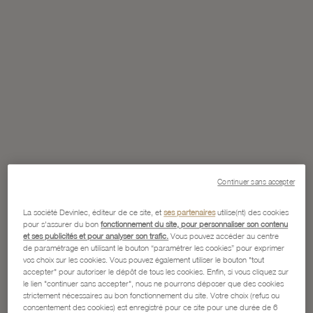
Continuer sans accepter
La société Devinlec, éditeur de ce site, et
ses partenaires
utilise(nt) des cookies
pour s'assurer du bon
fonctionnement du site, pour personnaliser son contenu
et ses publicités et pour analyser son trafic.
Vous pouvez accéder au centre
de paramétrage en utilisant le bouton “paramétrer les cookies” pour exprimer
vos choix sur les cookies. Vous pouvez également utiliser le bouton "tout
accepter" pour autoriser le dépôt de tous les cookies. Enfin, si vous cliquez sur
le lien "continuer sans accepter", nous ne pourrons déposer que des cookies
strictement nécessaires au bon fonctionnement du site. Votre choix (refus ou
consentement des cookies) est enregistré pour ce site pour une durée de 6