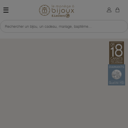
×
Sign in
Retour à l'accueil du site 
☰
You need to be logged in to save products in your wish list.
Rechercher un bijou, un cadeau, mariage, baptême...
Cancel
Sign in