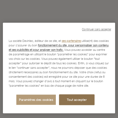
Continuer sans accepter
La société Devinlec, éditeur de ce site, et
ses partenaires
utilise(nt) des cookies
pour s'assurer du bon
fonctionnement du site, pour personnaliser son contenu
et ses publicités et pour analyser son trafic.
Vous pouvez accéder au centre
de paramétrage en utilisant le bouton “paramétrer les cookies” pour exprimer
vos choix sur les cookies. Vous pouvez également utiliser le bouton "tout
accepter" pour autoriser le dépôt de tous les cookies. Enfin, si vous cliquez sur
le lien "continuer sans accepter", nous ne pourrons déposer que des cookies
strictement nécessaires au bon fonctionnement du site. Votre choix (refus ou
consentement des cookies) est enregistré pour ce site pour une durée de 6
mois. Vous pouvez changer d'avis à tout moment en cliquant sur le bouton
"paramétrer les cookies" en bas de chaque page de notre site.
Paramètres des cookies
Tout accepter