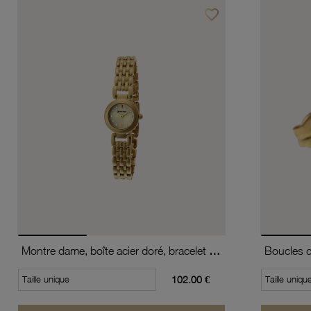
favorite_border
Ajouter à vos favoris
Montre dame, boîte acier doré, bracelet acier doré et verre minéral
Taille unique
102.00 €
Taille uniqu