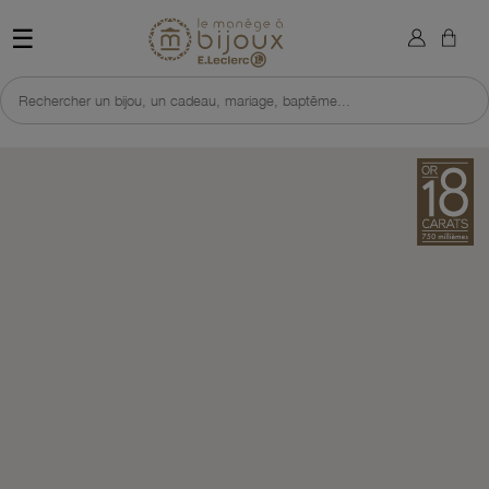
×
Sign in
Retour à l'accueil du site 
☰
You need to be logged in to save products in your wish list.
Rechercher un bijou, un cadeau, mariage, baptême...
Cancel
Sign in