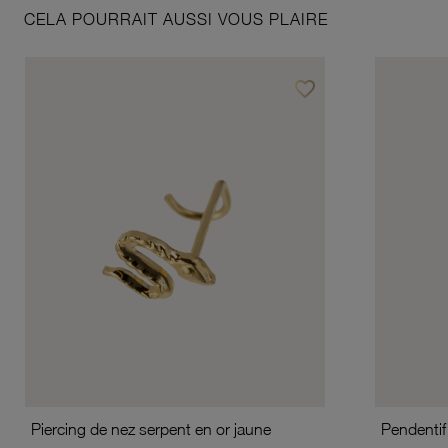
CELA POURRAIT AUSSI VOUS PLAIRE
favorite_border
Ajouter à vos favoris
Piercing de nez serpent en or jaune
Pendentif