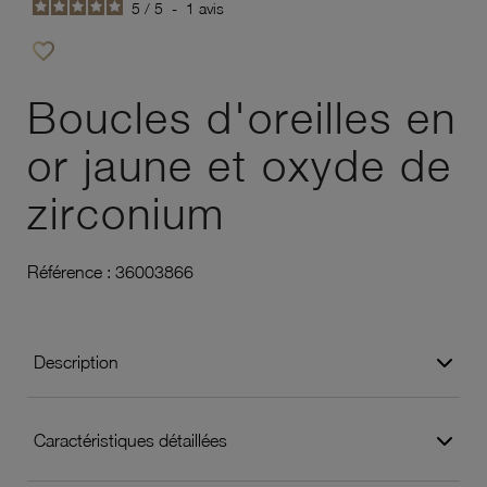
5
/
5
-
1
avis
favorite_border
Ajouter à vos favoris
Boucles d'oreilles en
or jaune et oxyde de
zirconium
Référence :
36003866
Description
Caractéristiques détaillées