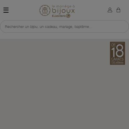
×
Sign in
Retour à l'accueil du site 
☰
You need to be logged in to save products in your wish list.
Rechercher un bijou, un cadeau, mariage, baptême...
Cancel
Sign in