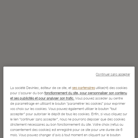
Continuer sans accepter
La société Devinlec, éditeur de ce site, et
ses partenaires
utilise(nt) des cookies
pour s'assurer du bon
fonctionnement du site, pour personnaliser son contenu
et ses publicités et pour analyser son trafic.
Vous pouvez accéder au centre
de paramétrage en utilisant le bouton “paramétrer les cookies” pour exprimer
vos choix sur les cookies. Vous pouvez également utiliser le bouton "tout
accepter" pour autoriser le dépôt de tous les cookies. Enfin, si vous cliquez sur
le lien "continuer sans accepter", nous ne pourrons déposer que des cookies
strictement nécessaires au bon fonctionnement du site. Votre choix (refus ou
consentement des cookies) est enregistré pour ce site pour une durée de 6
mois. Vous pouvez changer d'avis à tout moment en cliquant sur le bouton