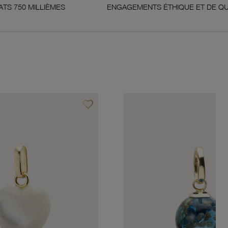
ÈMES
ENGAGEMENTS ÉTHIQUE ET DE QUALITÉ
favorite_border
Ajouter à vos favoris