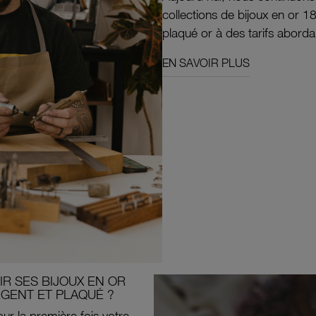
collections de bijoux en or 1
plaqué or à des tarifs aborda
EN SAVOIR PLUS
R SES BIJOUX EN OR
RGENT ET PLAQUÉ ?
ur la première fois votre