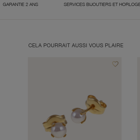
ANS
SERVICES BIJOUTIERS ET HORLOGERS
CELA POURRAIT AUSSI VOUS PLAIRE
favorite_border
Ajouter à vos f