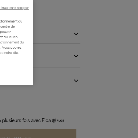
tinuer sans accepter
ctionnement du
centre de
s pouvez
z sur le lien
onctionnement du
is. Vous pouvez
e notre site.
 et Garantie
 plusieurs fois avec Floa