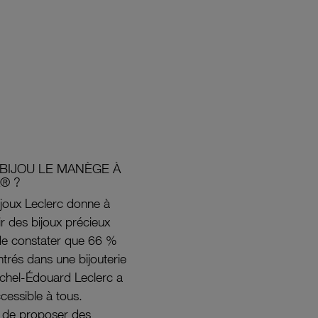
BIJOU LE MANÈGE À
® ?
joux Leclerc donne à
rir des bijoux précieux
s de constater que 66 %
ntrés dans une bijouterie
ichel-Édouard Leclerc a
ccessible à tous.
s de proposer des