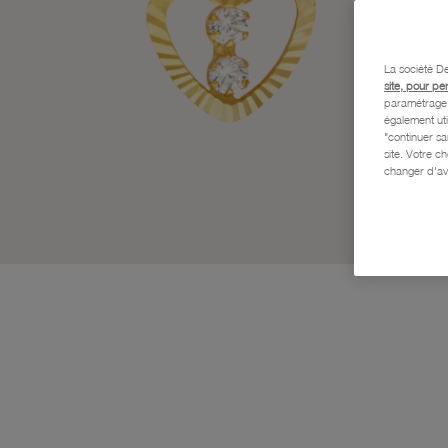
La société De
site, pour pe
paramétrage e
également uti
"continuer s
site. Votre c
changer d'av