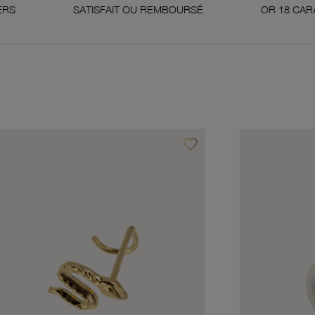
SATISFAIT OU REMBOURSÉ
OR 18 CARATS 750 MILLI
favorite_border
avoris
Ajouter à vos favoris