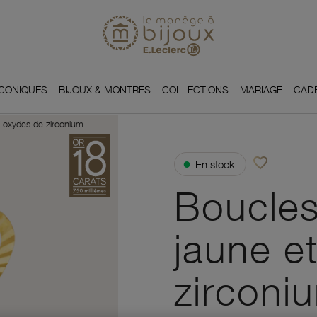
Si
Retour à l'accueil du
You
ICONIQUES
BIJOUX & MONTRES
COLLECTIONS
MARIAGE
CAD
et oxydes de zirconium
favorite_border
●
En stock
Ajouter à vos f
Boucles 
jaune e
zirconi