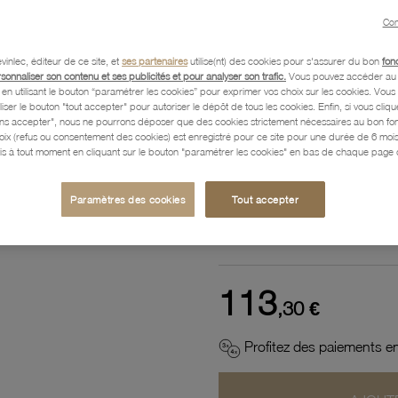
Référence :
36002964
Con
vinlec, éditeur de ce site, et
ses partenaires
utilise(nt) des cookies pour s'assurer du bon
fon
rsonnaliser son contenu et ses publicités et pour analyser son trafic.
Vous pouvez accéder au 
n utilisant le bouton “paramétrer les cookies” pour exprimer vos choix sur les cookies. Vou
Description
liser le bouton "tout accepter" pour autoriser le dépôt de tous les cookies. Enfin, si vous clique
ans accepter", nous ne pourrons déposer que des cookies strictement nécessaires au bon f
hoix (refus ou consentement des cookies) est enregistré pour ce site pour une durée de 6 mo
is à tout moment en cliquant sur le bouton "paramétrer les cookies" en bas de chaque page d
Caractéristiques détaillées
Paramètres des cookies
Tout accepter
Paiement, Livraison, Retours
113
,30 €
Profitez des paiements en