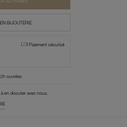
R AU PANIER
 EN BIJOUTERIE
Paiement sécurisé
72h ouvrées
 à en discuter avec nous.
IE