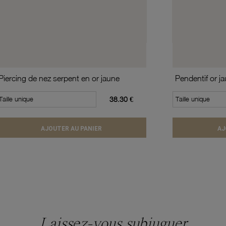
Piercing de nez serpent en or jaune
Pendentif or j
Taille unique
38.30 €
Taille unique
AJOUTER AU PANIER
AJ
Laissez-vous subjuguer