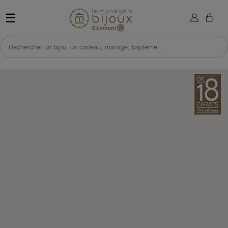
×
Sign in
Retour à l'accueil du site 
☰
You need to be logged in to save products in your wish list.
Rechercher un bijou, un cadeau, mariage, baptême...
Cancel
Sign in