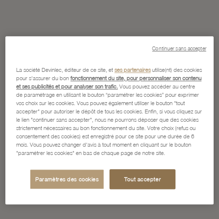
Continuer sans accepter
La société Devinlec, éditeur de ce site, et
ses partenaires
utilise(nt) des cookies
pour s'assurer du bon
fonctionnement du site, pour personnaliser son contenu
et ses publicités et pour analyser son trafic.
Vous pouvez accéder au centre
de paramétrage en utilisant le bouton “paramétrer les cookies” pour exprimer
vos choix sur les cookies. Vous pouvez également utiliser le bouton "tout
accepter" pour autoriser le dépôt de tous les cookies. Enfin, si vous cliquez sur
le lien "continuer sans accepter", nous ne pourrons déposer que des cookies
strictement nécessaires au bon fonctionnement du site. Votre choix (refus ou
consentement des cookies) est enregistré pour ce site pour une durée de 6
mois. Vous pouvez changer d'avis à tout moment en cliquant sur le bouton
"paramétrer les cookies" en bas de chaque page de notre site.
Paramètres des cookies
Tout accepter