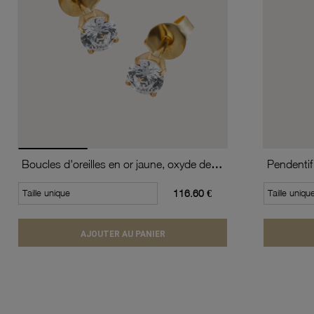
Boucles d'oreilles en or jaune, oxyde de zirconium (moyen modèle).
Pendentif
Taille unique
116.60 €
Taille uniqu
AJOUTER AU PANIER