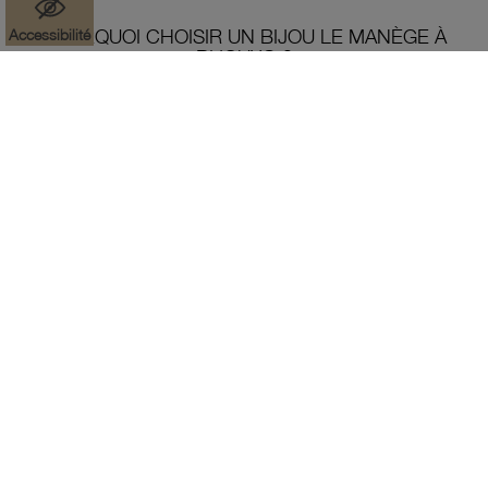
Accessibilité
POURQUOI CHOISIR UN BIJOU LE MANÈGE À
BIJOUX® ?
Depuis 1986, le Manège à Bijoux Leclerc donne à chacun la
possibilité de s'offrir des bijoux précieux quand il le souhaite.
Surpris de constater que 66 % de ses clients n’étaient pas
entrés dans une bijouterie depuis au moins cinq ans, Michel-
Édouard Leclerc a souhaité rendre la joaillerie accessible à
tous. Aujourd'hui, nous continuons de proposer des
collections de bijoux en or 18 carats, en argent et en plaqué
or à des tarifs abordables.
EN SAVOIR PLUS