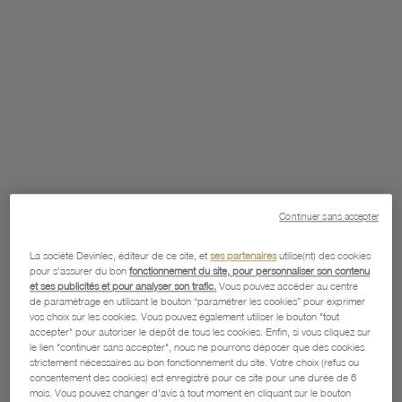
Continuer sans accepter
La société Devinlec, éditeur de ce site, et
ses partenaires
utilise(nt) des cookies
pour s'assurer du bon
fonctionnement du site, pour personnaliser son contenu
et ses publicités et pour analyser son trafic.
Vous pouvez accéder au centre
de paramétrage en utilisant le bouton “paramétrer les cookies” pour exprimer
vos choix sur les cookies. Vous pouvez également utiliser le bouton "tout
accepter" pour autoriser le dépôt de tous les cookies. Enfin, si vous cliquez sur
le lien "continuer sans accepter", nous ne pourrons déposer que des cookies
strictement nécessaires au bon fonctionnement du site. Votre choix (refus ou
consentement des cookies) est enregistré pour ce site pour une durée de 6
mois. Vous pouvez changer d'avis à tout moment en cliquant sur le bouton