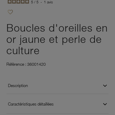
5
/
5
-
1
avis
favorite_border
Ajouter à vos favoris
Boucles d'oreilles en
or jaune et perle de
culture
Référence :
36001420
Description
Caractéristiques détaillées