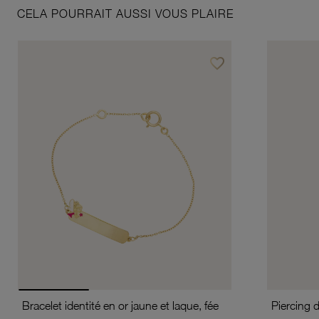
CELA POURRAIT AUSSI VOUS PLAIRE
favorite_border
Ajouter à vos favoris
Bracelet identité en or jaune et laque, fée
Piercing 