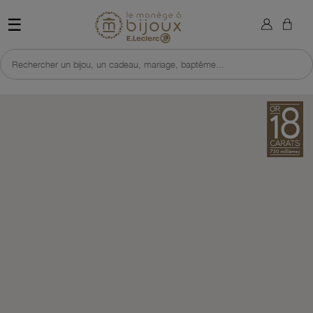
×
Sign in
Retour à l'accueil du site 
☰
You need to be logged in to save products in your wish list.
Rechercher un bijou, un cadeau, mariage, baptême...
Cancel
Sign in