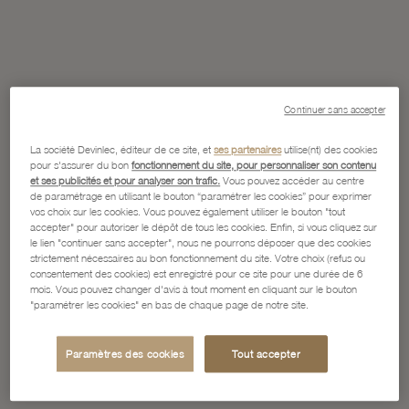
Continuer sans accepter
La société Devinlec, éditeur de ce site, et
ses partenaires
utilise(nt) des cookies
pour s'assurer du bon
fonctionnement du site, pour personnaliser son contenu
et ses publicités et pour analyser son trafic.
Vous pouvez accéder au centre
de paramétrage en utilisant le bouton “paramétrer les cookies” pour exprimer
vos choix sur les cookies. Vous pouvez également utiliser le bouton "tout
accepter" pour autoriser le dépôt de tous les cookies. Enfin, si vous cliquez sur
le lien "continuer sans accepter", nous ne pourrons déposer que des cookies
strictement nécessaires au bon fonctionnement du site. Votre choix (refus ou
consentement des cookies) est enregistré pour ce site pour une durée de 6
mois. Vous pouvez changer d'avis à tout moment en cliquant sur le bouton
"paramétrer les cookies" en bas de chaque page de notre site.
Paramètres des cookies
Tout accepter