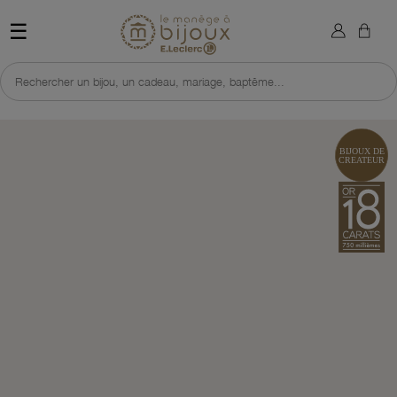
×
Sign in
Retour à l'accueil du site 
☰
You need to be logged in to save products in your wish list.
Rechercher un bijou, un cadeau, mariage, baptême...
Cancel
Sign in