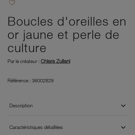
favorite_border
Ajouter à vos favoris
Boucles d'oreilles en
or jaune et perle de
culture
Chiara Zuliani
Par le créateur :
Référence :
36002829
Description
Caractéristiques détaillées