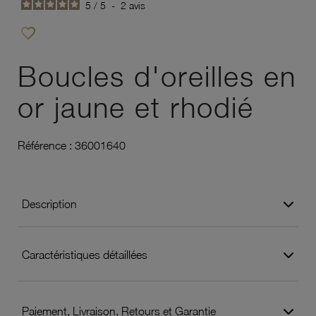
5
/
5
-
2
avis
favorite_border
Ajouter à vos favoris
Boucles d'oreilles en
or jaune et rhodié
Référence :
36001640
Description
Caractéristiques détaillées
Paiement, Livraison, Retours et Garantie