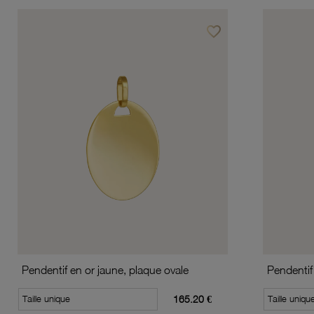
favorite_border
Ajouter à vos favoris
Pendentif en or jaune, plaque ovale
Pendentif
Taille unique
165.20 €
Taille uniqu