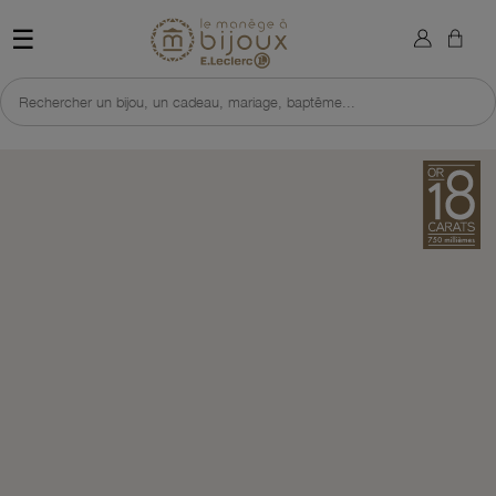
×
Sign in
Retour à l'accueil du site 
☰
You need to be logged in to save products in your wish list.
Rechercher un bijou, un cadeau, mariage, baptême...
Cancel
Sign in