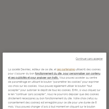
Continuer sans accepter
La société Devinlec, éditeur de ce site, et
ses partenaires
utilise(nt) des cookies
pour s'assurer du bon
fonctionnement du site, pour personnaliser son contenu
et ses publicités et pour analyser son trafic.
Vous pouvez accéder au centre
de paramétrage en utilisant le bouton “paramétrer les cookies” pour exprimer
vos choix sur les cookies. Vous pouvez également utiliser le bouton "tout
accepter" pour autoriser le dépôt de tous les cookies. Enfin, si vous cliquez sur
le lien "continuer sans accepter", nous ne pourrons déposer que des cookies
strictement nécessaires au bon fonctionnement du site. Votre choix (refus ou
consentement des cookies) est enregistré pour ce site pour une durée de 6
mois. Vous pouvez changer d'avis à tout moment en cliquant sur le bouton