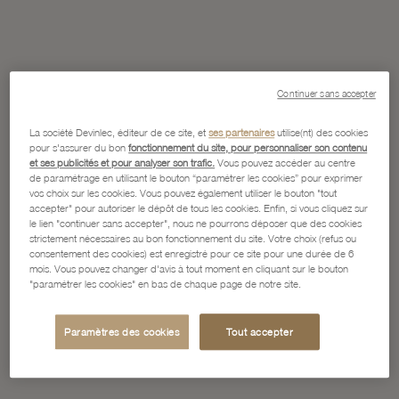
Continuer sans accepter
La société Devinlec, éditeur de ce site, et
ses partenaires
utilise(nt) des cookies
pour s'assurer du bon
fonctionnement du site, pour personnaliser son contenu
et ses publicités et pour analyser son trafic.
Vous pouvez accéder au centre
de paramétrage en utilisant le bouton “paramétrer les cookies” pour exprimer
vos choix sur les cookies. Vous pouvez également utiliser le bouton "tout
accepter" pour autoriser le dépôt de tous les cookies. Enfin, si vous cliquez sur
le lien "continuer sans accepter", nous ne pourrons déposer que des cookies
strictement nécessaires au bon fonctionnement du site. Votre choix (refus ou
consentement des cookies) est enregistré pour ce site pour une durée de 6
mois. Vous pouvez changer d'avis à tout moment en cliquant sur le bouton
"paramétrer les cookies" en bas de chaque page de notre site.
Paramètres des cookies
Tout accepter