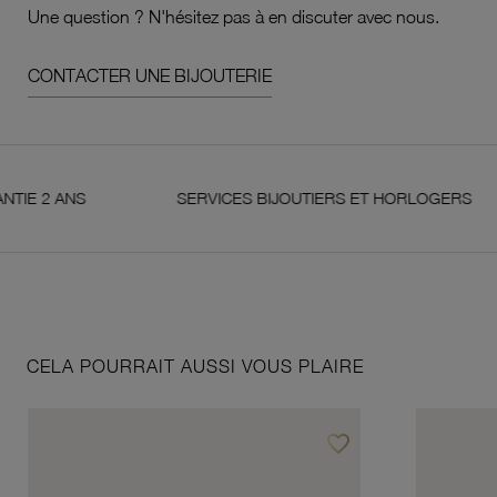
Une question ? N'hésitez pas à en discuter avec nous.
CONTACTER UNE BIJOUTERIE
 ANS
SERVICES BIJOUTIERS ET HORLOGERS
CELA POURRAIT AUSSI VOUS PLAIRE
favorite_border
Ajouter à vos favoris