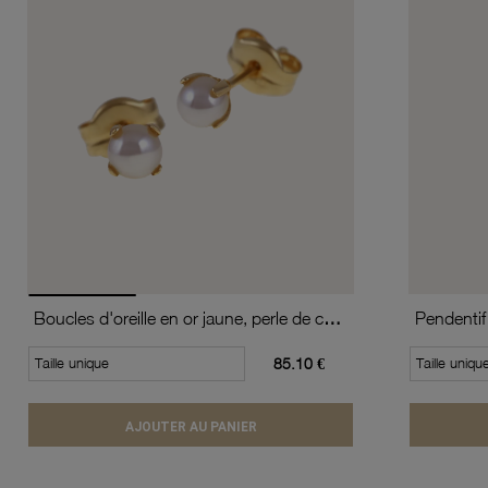
Boucles d'oreille en or jaune, perle de culture
Pendentif
Taille unique
85.10 €
Taille uniqu
AJOUTER AU PANIER