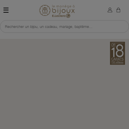
×
Sign in
Retour à l'accueil du site 
☰
You need to be logged in to save products in your wish list.
Rechercher un bijou, un cadeau, mariage, baptême...
Cancel
Sign in