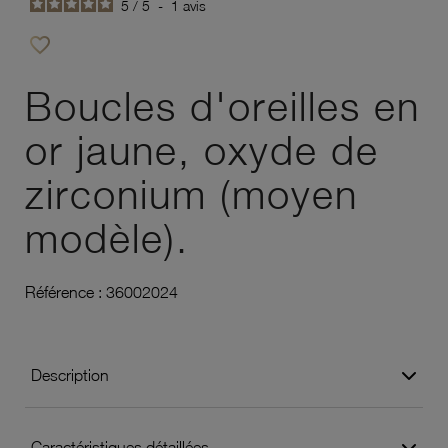
5
/
5
-
1
avis
favorite_border
Ajouter à vos favoris
Boucles d'oreilles en
or jaune, oxyde de
zirconium (moyen
modèle).
Référence :
36002024
Description
Caractéristiques détaillées