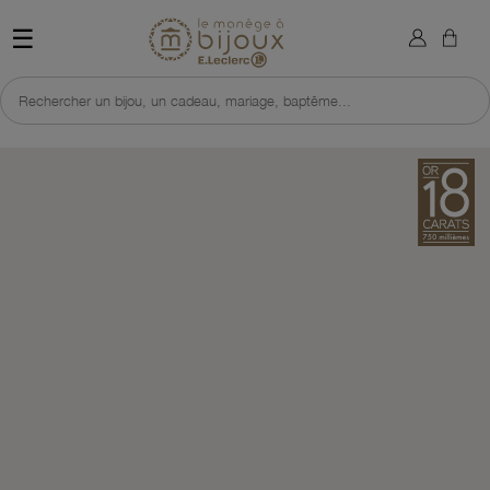
×
Sign in
Retour à l'accueil du site 
☰
You need to be logged in to save products in your wish list.
Rechercher un bijou, un cadeau, mariage, baptême...
Cancel
Sign in