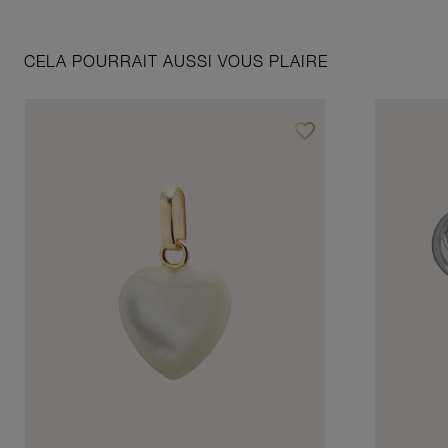
CELA POURRAIT AUSSI VOUS PLAIRE
favorite_border
Ajouter à vos favoris