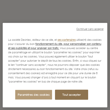
Continuer sans accepter
La société Devinlec, éditeur de ce site, et
ses partenaires
utilise(nt) des cookies
pour s'assurer du bon
fonctionnement du site, pour personnaliser son contenu
et ses publicités et pour analyser son trafic.
Vous pouvez accéder au centre
de paramétrage en utilisant le bouton “paramétrer les cookies” pour exprimer
vos choix sur les cookies. Vous pouvez également utiliser le bouton "tout
accepter" pour autoriser le dépôt de tous les cookies. Enfin, si vous cliquez sur
le lien "continuer sans accepter", nous ne pourrons déposer que des cookies
strictement nécessaires au bon fonctionnement du site. Votre choix (refus ou
consentement des cookies) est enregistré pour ce site pour une durée de 6
mois. Vous pouvez changer d'avis à tout moment en cliquant sur le bouton
"paramétrer les cookies" en bas de chaque page de notre site.
Paramètres des cookies
Tout accepter