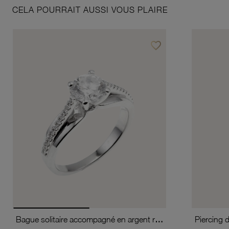
CELA POURRAIT AUSSI VOUS PLAIRE
favorite_border
Ajouter à vos favoris
Bague solitaire accompagné en argent rhodié, oxydes de zirconium
Piercing 