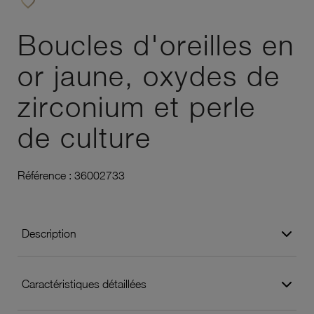
favorite_border
Ajouter à vos favoris
Boucles d'oreilles en
or jaune, oxydes de
zirconium et perle
de culture
Référence :
36002733
Description
Caractéristiques détaillées