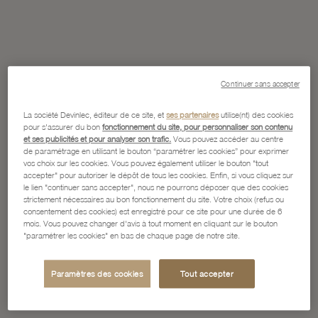
Continuer sans accepter
La société Devinlec, éditeur de ce site, et
ses partenaires
utilise(nt) des cookies
pour s'assurer du bon
fonctionnement du site, pour personnaliser son contenu
et ses publicités et pour analyser son trafic.
Vous pouvez accéder au centre
de paramétrage en utilisant le bouton “paramétrer les cookies” pour exprimer
vos choix sur les cookies. Vous pouvez également utiliser le bouton "tout
accepter" pour autoriser le dépôt de tous les cookies. Enfin, si vous cliquez sur
le lien "continuer sans accepter", nous ne pourrons déposer que des cookies
strictement nécessaires au bon fonctionnement du site. Votre choix (refus ou
consentement des cookies) est enregistré pour ce site pour une durée de 6
mois. Vous pouvez changer d'avis à tout moment en cliquant sur le bouton
"paramétrer les cookies" en bas de chaque page de notre site.
Paramètres des cookies
Tout accepter