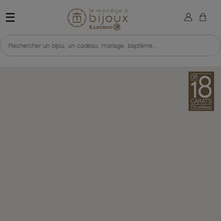
×
Sign in
Retour à l'accueil du site 
☰
You need to be logged in to save products in your wish list.
Rechercher un bijou, un cadeau, mariage, baptême...
Cancel
Sign in