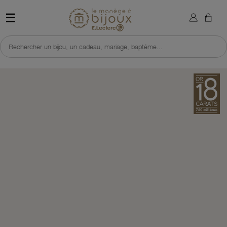
×
Sign in
Retour à l'accueil du site 
☰
You need to be logged in to save products in your wish list.
Rechercher un bijou, un cadeau, mariage, baptême...
Cancel
Sign in