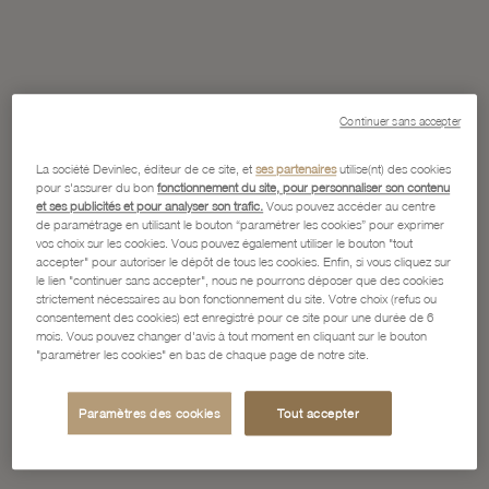
Continuer sans accepter
La société Devinlec, éditeur de ce site, et
ses partenaires
utilise(nt) des cookies
pour s'assurer du bon
fonctionnement du site, pour personnaliser son contenu
et ses publicités et pour analyser son trafic.
Vous pouvez accéder au centre
de paramétrage en utilisant le bouton “paramétrer les cookies” pour exprimer
vos choix sur les cookies. Vous pouvez également utiliser le bouton "tout
accepter" pour autoriser le dépôt de tous les cookies. Enfin, si vous cliquez sur
le lien "continuer sans accepter", nous ne pourrons déposer que des cookies
strictement nécessaires au bon fonctionnement du site. Votre choix (refus ou
consentement des cookies) est enregistré pour ce site pour une durée de 6
mois. Vous pouvez changer d'avis à tout moment en cliquant sur le bouton
"paramétrer les cookies" en bas de chaque page de notre site.
Paramètres des cookies
Tout accepter