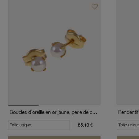
favorite_border
Ajouter à vos favoris
Boucles d'oreille en or jaune, perle de culture
Taille unique
85.10 €
Taille uniqu