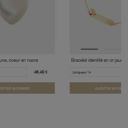
aune, coeur en nacre
Bracelet identité en or jaune e
46.40 €
OUTER AU PANIER
AJOUTER AU PANIE