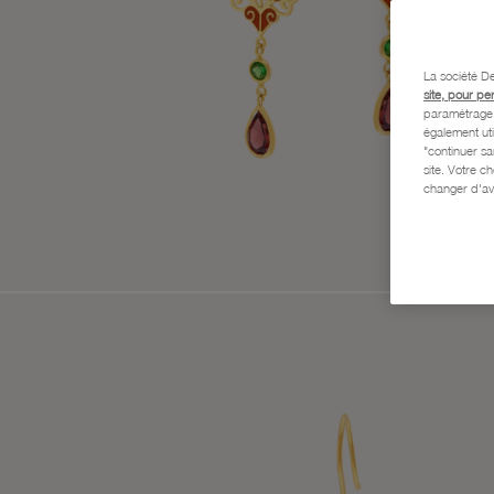
La société De
site, pour pe
paramétrage e
également uti
"continuer s
site. Votre c
changer d'av