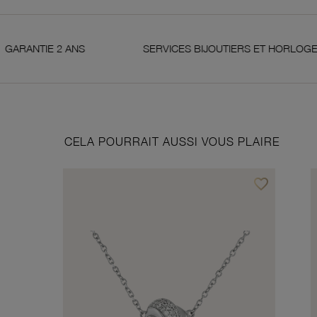
S
SERVICES BIJOUTIERS ET HORLOGERS
S
CELA POURRAIT AUSSI VOUS PLAIRE
favorite_border
Ajouter à vos f