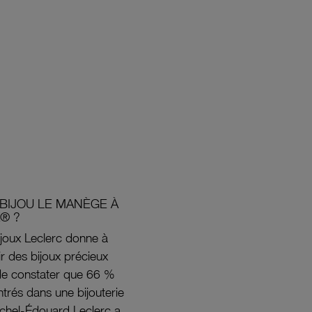
BIJOU LE MANÈGE À
® ?
joux Leclerc donne à
rir des bijoux précieux
s de constater que 66 %
ntrés dans une bijouterie
ichel-Édouard Leclerc a