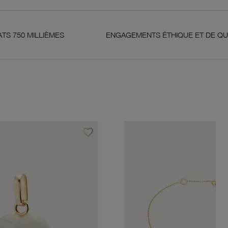
ES
ENGAGEMENTS ÉTHIQUE ET DE QUALITÉ
favorite_border
Ajouter à vos favoris