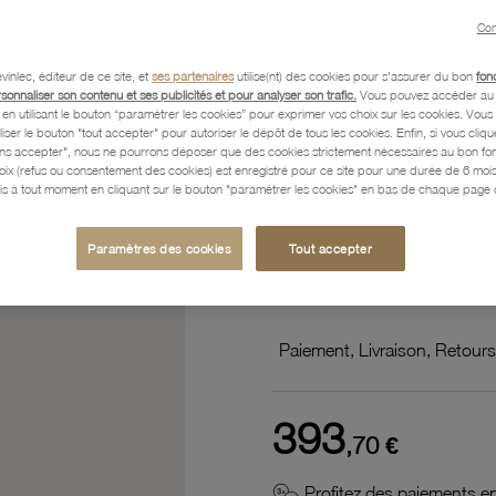
Chiara Zulian
Par le créateur :
Con
vinlec, éditeur de ce site, et
ses partenaires
utilise(nt) des cookies pour s'assurer du bon
fon
Référence :
36003848
rsonnaliser son contenu et ses publicités et pour analyser son trafic.
Vous pouvez accéder au 
n utilisant le bouton “paramétrer les cookies” pour exprimer vos choix sur les cookies. Vou
liser le bouton "tout accepter" pour autoriser le dépôt de tous les cookies. Enfin, si vous clique
ans accepter", nous ne pourrons déposer que des cookies strictement nécessaires au bon f
hoix (refus ou consentement des cookies) est enregistré pour ce site pour une durée de 6 mo
Description
is à tout moment en cliquant sur le bouton "paramétrer les cookies" en bas de chaque page d
Paramètres des cookies
Tout accepter
Caractéristiques détaillées
Paiement, Livraison, Retours
393
,70 €
Profitez des paiements en