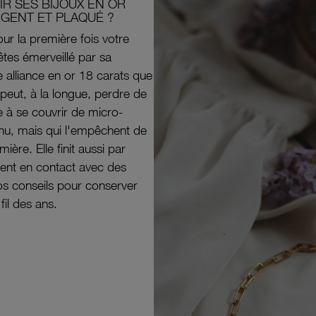
R SES BIJOUX EN OR
RGENT ET PLAQUÉ ?
ur la première fois votre
êtes émerveillé par sa
e alliance en or 18 carats que
peut, à la longue, perdre de
e à se couvrir de micro-
il nu, mais qui l'empêchent de
mière. Elle finit aussi par
ouvent en contact avec des
nos conseils pour conserver
 fil des ans.