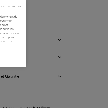
i
tinuer sans accepter
ctionnement du
centre de
s pouvez
z sur le lien
onctionnement du
is. Vous pouvez
e notre site.
 et Garantie
 plusieurs fois avec Floa