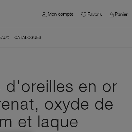
×
gn in
 site - Le Manège à Bijoux
Mon compte
Panier
Favoris
 need to be logged in to save products in your wish list.
EAUX
CATALOGUES
Cancel
Sign in
avoris
d'oreilles en or
renat, oxyde de
um et laque