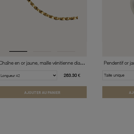
Chaîne en or jaune, maille vénitienne diamantée et torsadée
Pendentif or j
263.30 €
Taille unique
AJOUTER AU PANIER
AJ