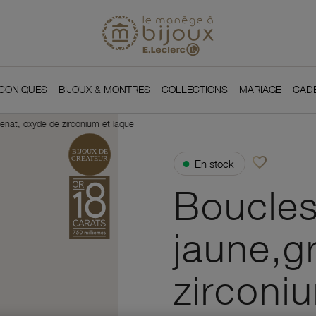
Si
Retour à l'accueil du
You
ICONIQUES
BIJOUX & MONTRES
COLLECTIONS
MARIAGE
CAD
renat, oxyde de zirconium et laque
favorite_border
●
En stock
Ajouter à vos f
Boucles 
jaune,g
zirconi