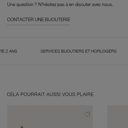
Une question ? N'hésitez pas à en discuter avec nous.
CONTACTER UNE BIJOUTERIE
S
SERVICES BIJOUTIERS ET HORLOGERS
S
CELA POURRAIT AUSSI VOUS PLAIRE
favorite_border
Ajouter à vos favoris