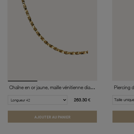
Chaîne en or jaune, maille vénitienne diamantée et torsadée
Piercing 
263.30 €
Taille uniqu
AJOUTER AU PANIER