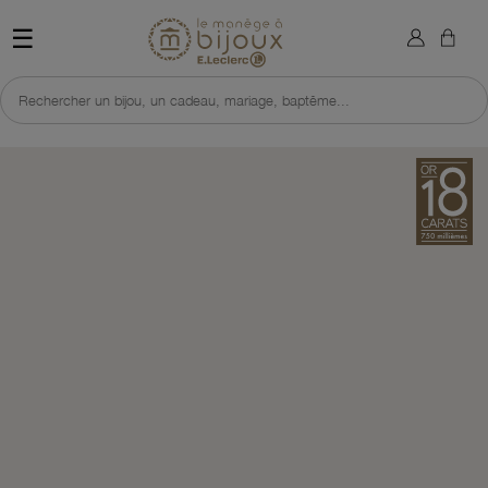
×
Sign in
Retour à l'accueil du site 
☰
You need to be logged in to save products in your wish list.
Rechercher un bijou, un cadeau, mariage, baptême...
Cancel
Sign in