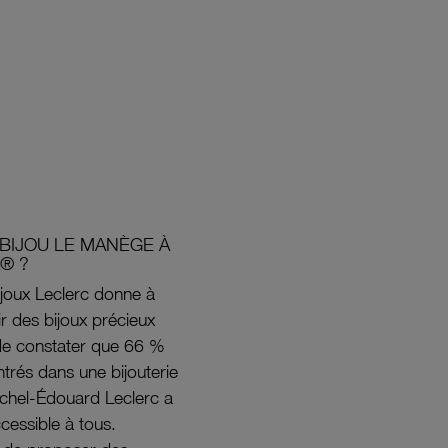
BIJOU LE MANÈGE À
® ?
joux Leclerc donne à
rir des bijoux précieux
s de constater que 66 %
ntrés dans une bijouterie
ichel-Édouard Leclerc a
ccessible à tous.