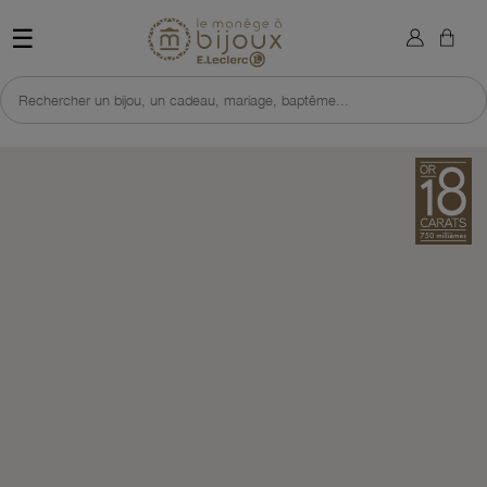
×
Sign in
Retour à l'accueil du site 
☰
You need to be logged in to save products in your wish list.
Rechercher un bijou, un cadeau, mariage, baptême...
Cancel
Sign in