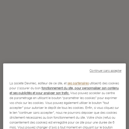
Continuer sans accepter
La société Devinlec, éditeur de ce site, et
ses partenaires
utilise(nt) des cookies
pour s'assurer du bon
fonctionnement du site, pour personnaliser son contenu
et ses publicités et pour analyser son trafic.
Vous pouvez accéder au centre
de paramétrage en utilisant le bouton “paramétrer les cookies” pour exprimer
vos choix sur les cookies. Vous pouvez également utiliser le bouton "tout
accepter" pour autoriser le dépôt de tous les cookies. Enfin, si vous cliquez sur
le lien "continuer sans accepter", nous ne pourrons déposer que des cookies
strictement nécessaires au bon fonctionnement du site. Votre choix (refus ou
consentement des cookies) est enregistré pour ce site pour une durée de 6
mois. Vous pouvez changer d'avis à tout moment en cliquant sur le bouton