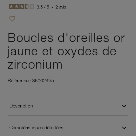
3.5
/
5
-
2
avis
favorite_border
Ajouter à vos favoris
Boucles d'oreilles or
jaune et oxydes de
zirconium
Référence :
36002455
Description
Caractéristiques détaillées