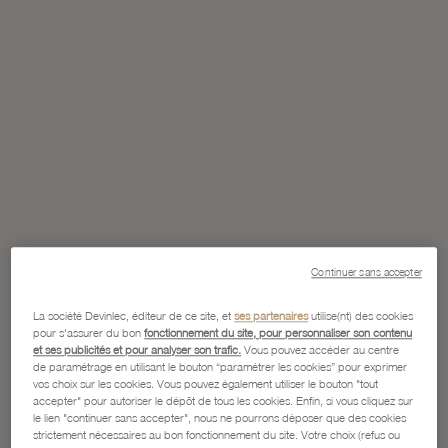
Continuer sans accepter
La société Devinlec, éditeur de ce site, et
ses partenaires
utilise(nt) des cookies
pour s'assurer du bon
fonctionnement du site, pour personnaliser son contenu
et ses publicités et pour analyser son trafic.
Vous pouvez accéder au centre
de paramétrage en utilisant le bouton “paramétrer les cookies” pour exprimer
vos choix sur les cookies. Vous pouvez également utiliser le bouton "tout
accepter" pour autoriser le dépôt de tous les cookies. Enfin, si vous cliquez sur
le lien "continuer sans accepter", nous ne pourrons déposer que des cookies
strictement nécessaires au bon fonctionnement du site. Votre choix (refus ou