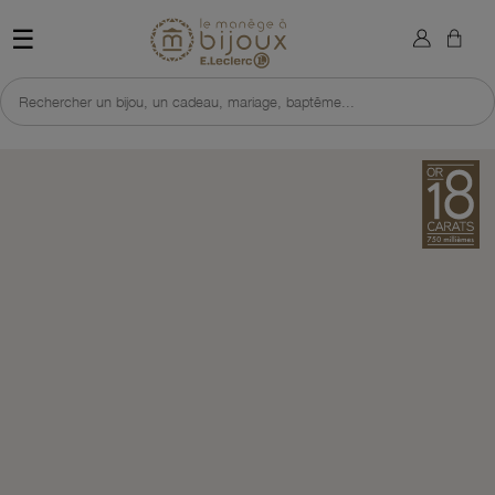
×
Sign in
Retour à l'accueil du site 
☰
You need to be logged in to save products in your wish list.
Rechercher un bijou, un cadeau, mariage, baptême...
Cancel
Sign in