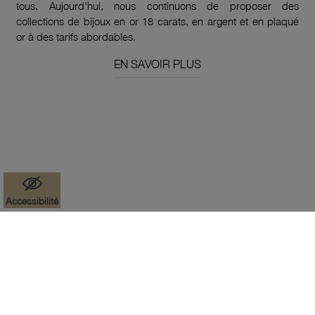
tous. Aujourd'hui, nous continuons de proposer des
collections de bijoux en or 18 carats, en argent et en plaqué
or à des tarifs abordables.
EN SAVOIR PLUS
Accessibilité