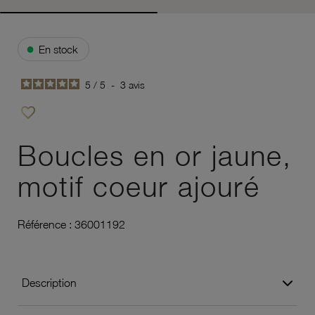
●
En stock
5
/
5
-
3
avis
favorite_border
Ajouter à vos favoris
Boucles en or jaune,
motif coeur ajouré
Référence :
36001192
Description