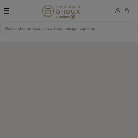
×
Sign in
Retour à l'accueil du site 
☰
You need to be logged in to save products in your wish list.
Rechercher un bijou, un cadeau, mariage, baptême...
Cancel
Sign in