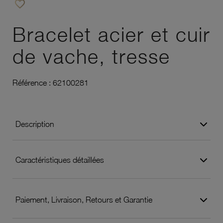
favorite_border
Ajouter à vos favoris
Bracelet acier et cuir
de vache, tresse
Référence :
62100281
Description
Caractéristiques détaillées
Paiement, Livraison, Retours et Garantie