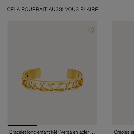
CELA POURRAIT AUSSI VOUS PLAIRE
favorite_border
Ajouter à vos favoris
Bracelet jonc enfant Méli Versa en acier doré, 10mm