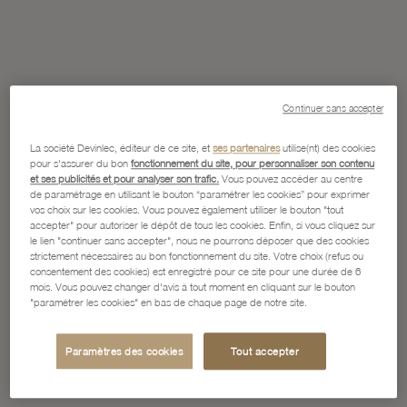
Continuer sans accepter
La société Devinlec, éditeur de ce site, et
ses partenaires
utilise(nt) des cookies
pour s'assurer du bon
fonctionnement du site, pour personnaliser son contenu
et ses publicités et pour analyser son trafic.
Vous pouvez accéder au centre
de paramétrage en utilisant le bouton “paramétrer les cookies” pour exprimer
vos choix sur les cookies. Vous pouvez également utiliser le bouton "tout
accepter" pour autoriser le dépôt de tous les cookies. Enfin, si vous cliquez sur
le lien "continuer sans accepter", nous ne pourrons déposer que des cookies
strictement nécessaires au bon fonctionnement du site. Votre choix (refus ou
consentement des cookies) est enregistré pour ce site pour une durée de 6
mois. Vous pouvez changer d'avis à tout moment en cliquant sur le bouton
"paramétrer les cookies" en bas de chaque page de notre site.
Paramètres des cookies
Tout accepter