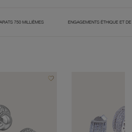
LLIÈMES
ENGAGEMENTS ÉTHIQUE ET DE QUALITÉ
favorite_border
Ajouter à vos favoris