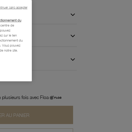
tinuer sans accepter
ctionnement du
centre de
s pouvez
z sur le lien
onctionnement du
is. Vous pouvez
e notre site.
 et Garantie
 plusieurs fois avec Floa
R AU PANIER