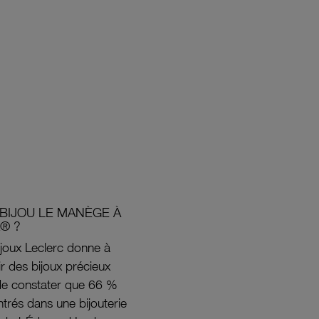
BIJOU LE MANÈGE À
® ?
joux Leclerc donne à
rir des bijoux précieux
s de constater que 66 %
ntrés dans une bijouterie