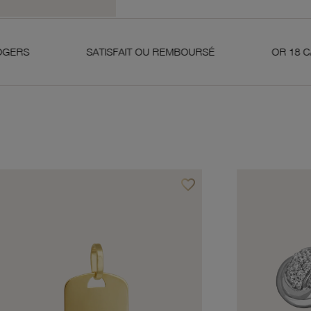
SATISFAIT OU REMBOURSÉ
OR 18 CARATS 750 MI
favorite_border
avoris
Ajouter à vos favoris