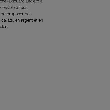
ichel-Édouard Leclerc a
ccessible à tous.
s de proposer des
8 carats, en argent et en
bles.