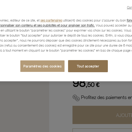
Con
Description
vinlec, éditeur de ce site, et
ses partenaires
utilise(nt) des cookies pour s'assurer du bon
fon
rsonnaliser son contenu et ses publicités et pour analyser son trafic.
Vous pouvez accéder au 
n utilisant le bouton “paramétrer les cookies” pour exprimer vos choix sur les cookies. Vou
Caractéristiques détaillées
liser le bouton "tout accepter" pour autoriser le dépôt de tous les cookies. Enfin, si vous clique
ans accepter", nous ne pourrons déposer que des cookies strictement nécessaires au bon f
hoix (refus ou consentement des cookies) est enregistré pour ce site pour une durée de 6 mo
is à tout moment en cliquant sur le bouton "paramétrer les cookies" en bas de chaque page d
Paiement, Livraison, Retours
Paramètres des cookies
Tout accepter
98
,50 €
Profitez des paiements en
AJOUTE