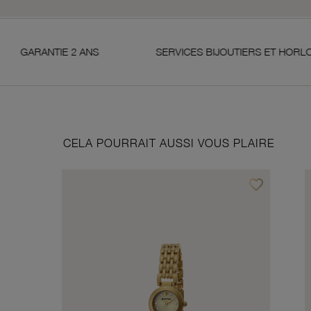
 2 ANS
SERVICES BIJOUTIERS ET HORLOGERS
CELA POURRAIT AUSSI VOUS PLAIRE
favorite_border
Ajouter à vos f