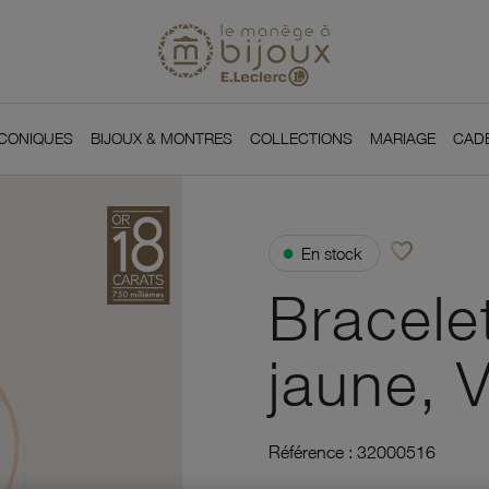
Si
Retour à l'accueil du
You
ICONIQUES
BIJOUX & MONTRES
COLLECTIONS
MARIAGE
CAD
favorite_border
●
En stock
Ajouter à vos f
Bracele
jaune, 
Référence :
32000516