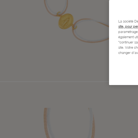
La société De
site, pour pe
paramétrage e
également uti
"continuer s
site. Votre c
changer d'av