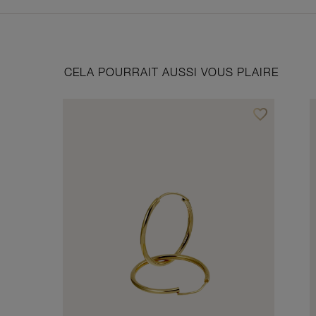
CELA POURRAIT AUSSI VOUS PLAIRE
favorite_border
Ajouter à vos f