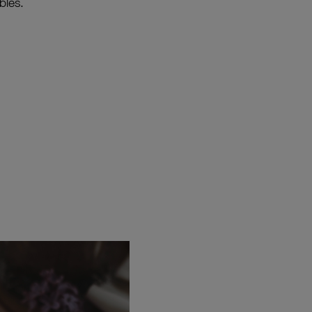
bles.