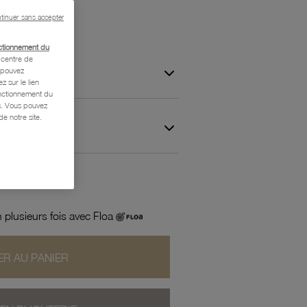
tinuer sans accepter
ctionnement du
centre de
s pouvez
z sur le lien
onctionnement du
is. Vous pouvez
e notre site.
 et Garantie
 plusieurs fois avec Floa
R AU PANIER