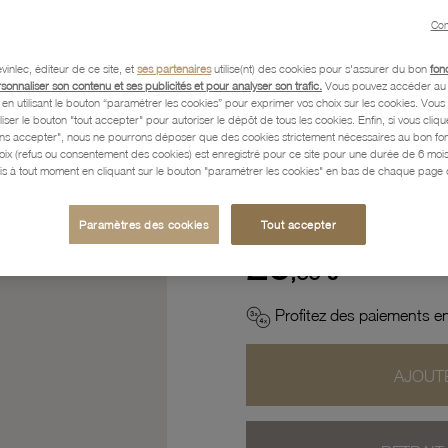
Con
Référence :
62101249
vinlec, éditeur de ce site, et
ses partenaires
utilise(nt) des cookies pour s'assurer du bon
fon
rsonnaliser son contenu et ses publicités et pour analyser son trafic.
Vous pouvez accéder au 
n utilisant le bouton “paramétrer les cookies” pour exprimer vos choix sur les cookies. Vou
Caractéristiques détaillées
liser le bouton "tout accepter" pour autoriser le dépôt de tous les cookies. Enfin, si vous clique
ans accepter", nous ne pourrons déposer que des cookies strictement nécessaires au bon f
hoix (refus ou consentement des cookies) est enregistré pour ce site pour une durée de 6 mo
is à tout moment en cliquant sur le bouton "paramétrer les cookies" en bas de chaque page d
Paiement, Livraison, Retours
Paramètres des cookies
Tout accepter
20
,60 €
Profitez des paiements en
AJOUTE