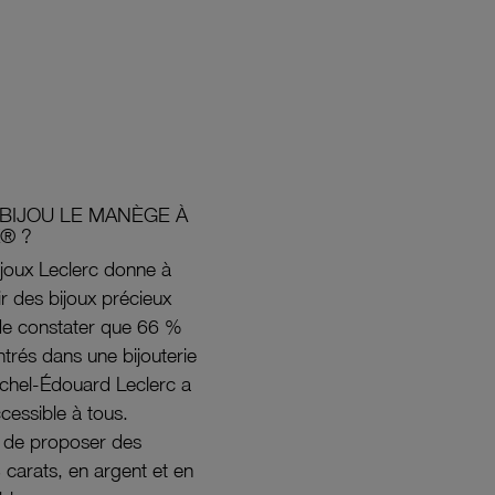
BIJOU LE MANÈGE À
® ?
joux Leclerc donne à
rir des bijoux précieux
s de constater que 66 %
ntrés dans une bijouterie
ichel-Édouard Leclerc a
ccessible à tous.
s de proposer des
8 carats, en argent et en