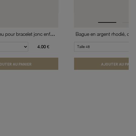
Simili rouge-bleu pour bracelet jonc enfant Méli Versa, 10mm
Bague en argent rhodié, coeu
4.00 €
OUTER AU PANIER
AJOUTER AU PANIE