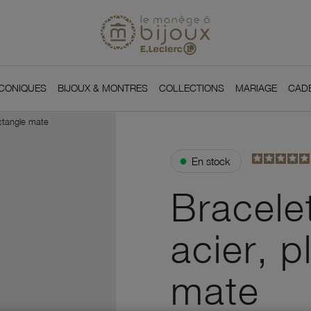
Si
Retour à l'accueil du
You
ICONIQUES
BIJOUX & MONTRES
COLLECTIONS
MARIAGE
CAD
ectangle mate
●
En stock
Bracele
acier, 
mate