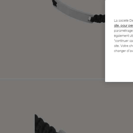
La société De
site, pour pe
paramétrage e
également uti
"continuer s
site. Votre c
changer d'av