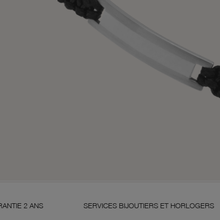
S
SERVICES BIJOUTIERS ET HORLOGERS
S