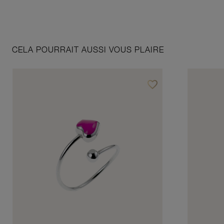
CELA POURRAIT AUSSI VOUS PLAIRE
favorite_border
Ajouter à vos favoris