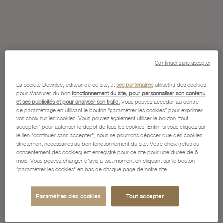
Continuer sans accepter
La société Devinlec, éditeur de ce site, et
ses partenaires
utilise(nt) des cookies
pour s'assurer du bon
fonctionnement du site, pour personnaliser son contenu
et ses publicités et pour analyser son trafic.
Vous pouvez accéder au centre
de paramétrage en utilisant le bouton “paramétrer les cookies” pour exprimer
vos choix sur les cookies. Vous pouvez également utiliser le bouton "tout
accepter" pour autoriser le dépôt de tous les cookies. Enfin, si vous cliquez sur
le lien "continuer sans accepter", nous ne pourrons déposer que des cookies
strictement nécessaires au bon fonctionnement du site. Votre choix (refus ou
consentement des cookies) est enregistré pour ce site pour une durée de 6
mois. Vous pouvez changer d'avis à tout moment en cliquant sur le bouton
"paramétrer les cookies" en bas de chaque page de notre site.
Paramètres des cookies
Tout accepter