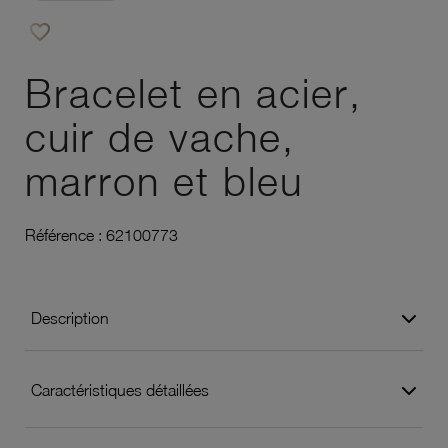
favorite_border
Ajouter à vos favoris
Bracelet en acier,
cuir de vache,
marron et bleu
Référence :
62100773
Description
Caractéristiques détaillées