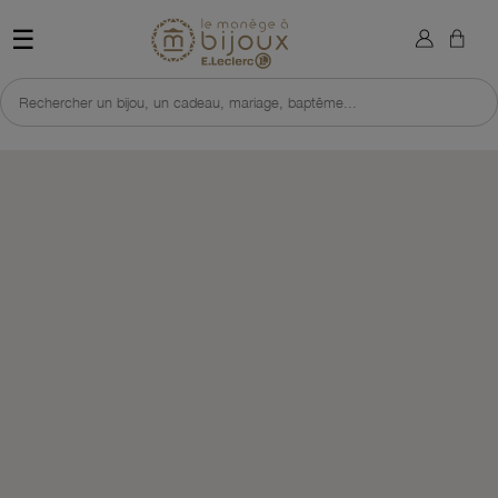
×
Sign in
Retour à l'accueil du site 
☰
You need to be logged in to save products in your wish list.
Rechercher un bijou, un cadeau, mariage, baptême...
Cancel
Sign in