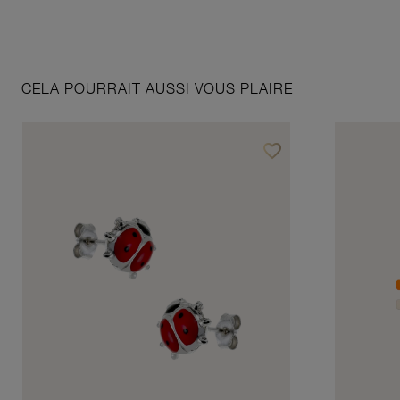
CELA POURRAIT AUSSI VOUS PLAIRE
favorite_border
Ajouter à vos favoris