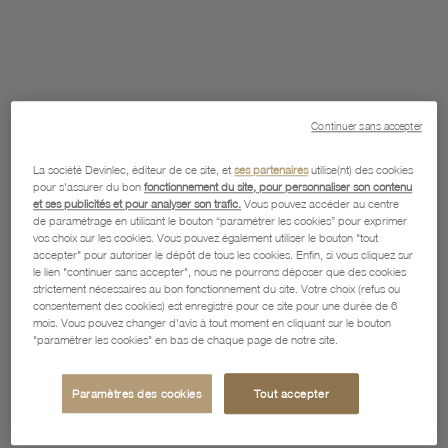
Continuer sans accepter
La société Devinlec, éditeur de ce site, et
ses partenaires
utilise(nt) des cookies
pour s'assurer du bon
fonctionnement du site, pour personnaliser son contenu
et ses publicités et pour analyser son trafic.
Vous pouvez accéder au centre
de paramétrage en utilisant le bouton “paramétrer les cookies” pour exprimer
vos choix sur les cookies. Vous pouvez également utiliser le bouton "tout
accepter" pour autoriser le dépôt de tous les cookies. Enfin, si vous cliquez sur
le lien "continuer sans accepter", nous ne pourrons déposer que des cookies
strictement nécessaires au bon fonctionnement du site. Votre choix (refus ou
consentement des cookies) est enregistré pour ce site pour une durée de 6
mois. Vous pouvez changer d'avis à tout moment en cliquant sur le bouton
"paramétrer les cookies" en bas de chaque page de notre site.
Paramètres des cookies
Tout accepter