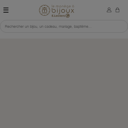
×
Sign in
Retour à l'accueil du site 
☰
You need to be logged in to save products in your wish list.
Rechercher un bijou, un cadeau, mariage, baptême...
Cancel
Sign in