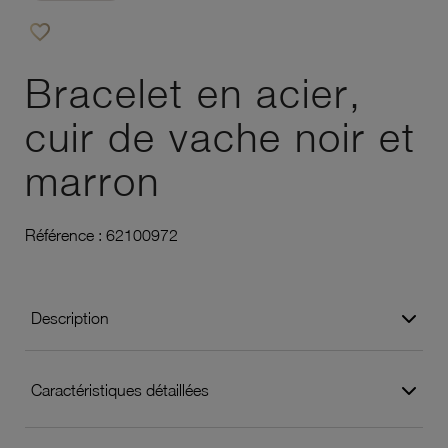
favorite_border
Ajouter à vos favoris
Bracelet en acier,
cuir de vache noir et
marron
Référence :
62100972
Description
Caractéristiques détaillées