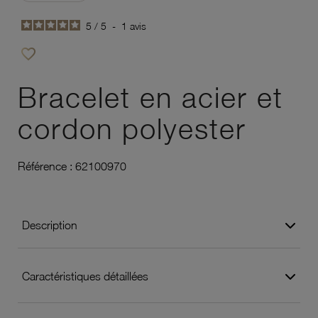
5
/
5
-
1
avis
favorite_border
Ajouter à vos favoris
Bracelet en acier et
cordon polyester
Référence :
62100970
Description
Caractéristiques détaillées