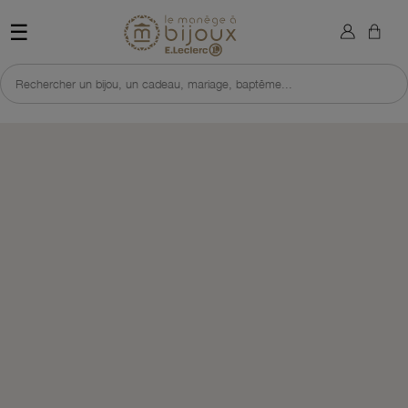
×
Sign in
Retour à l'accueil du site 
☰
You need to be logged in to save products in your wish list.
Rechercher un bijou, un cadeau, mariage, baptême...
Cancel
Sign in