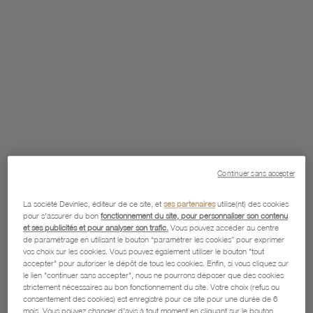
Continuer sans accepter
La société Devinlec, éditeur de ce site, et
ses partenaires
utilise(nt) des cookies
pour s'assurer du bon
fonctionnement du site, pour personnaliser son contenu
et ses publicités et pour analyser son trafic.
Vous pouvez accéder au centre
de paramétrage en utilisant le bouton “paramétrer les cookies” pour exprimer
vos choix sur les cookies. Vous pouvez également utiliser le bouton "tout
accepter" pour autoriser le dépôt de tous les cookies. Enfin, si vous cliquez sur
le lien "continuer sans accepter", nous ne pourrons déposer que des cookies
strictement nécessaires au bon fonctionnement du site. Votre choix (refus ou
consentement des cookies) est enregistré pour ce site pour une durée de 6
mois. Vous pouvez changer d'avis à tout moment en cliquant sur le bouton