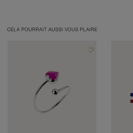
CELA POURRAIT AUSSI VOUS PLAIRE
favorite_border
Ajouter à vos favoris