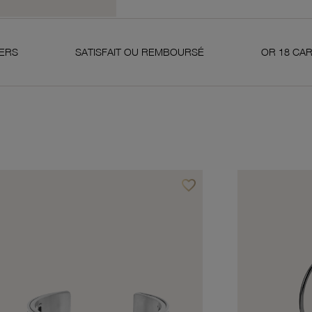
SATISFAIT OU REMBOURSÉ
OR 18 CARATS 750 MI
favorite_border
avoris
Ajouter à vos favoris