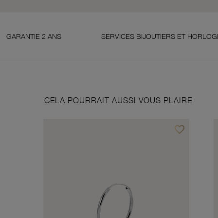
 2 ANS
SERVICES BIJOUTIERS ET HORLOGERS
CELA POURRAIT AUSSI VOUS PLAIRE
favorite_border
Ajouter à vos f