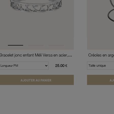
Bracelet jonc enfant Méli Versa en acier, 10mm
25.00 €
Taille unique
AJOUTER AU PANIER
AJ