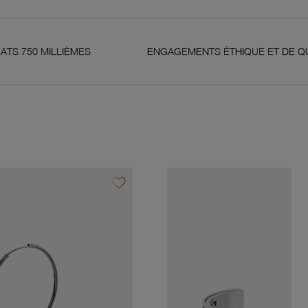
LLIÈMES
ENGAGEMENTS ÉTHIQUE ET DE QUALITÉ
favorite_border
Ajouter à vos favoris