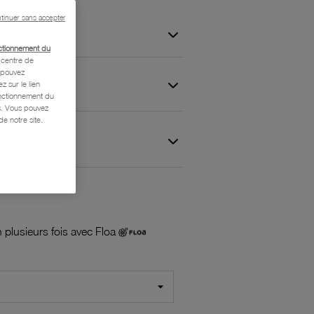
tinuer sans accepter
ctionnement du
centre de
s pouvez
z sur le lien
onctionnement du
is. Vous pouvez
e notre site.
 et Garantie
 plusieurs fois avec Floa