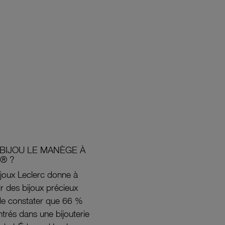
BIJOU LE MANÈGE À
® ?
joux Leclerc donne à
rir des bijoux précieux
s de constater que 66 %
ntrés dans une bijouterie