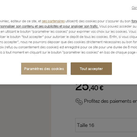
Con
Description
vinlec, éditeur de ce site, et
ses partenaires
utilise(nt) des cookies pour s'assurer du bon
fon
rsonnaliser son contenu et ses publicités et pour analyser son trafic.
Vous pouvez accéder au 
n utilisant le bouton “paramétrer les cookies” pour exprimer vos choix sur les cookies. Vou
Caractéristiques détaillées
liser le bouton "tout accepter" pour autoriser le dépôt de tous les cookies. Enfin, si vous clique
ans accepter", nous ne pourrons déposer que des cookies strictement nécessaires au bon f
hoix (refus ou consentement des cookies) est enregistré pour ce site pour une durée de 6 mo
is à tout moment en cliquant sur le bouton "paramétrer les cookies" en bas de chaque page d
Paiement, Livraison, Retours
Paramètres des cookies
Tout accepter
25
,40 €
Profitez des paiements en