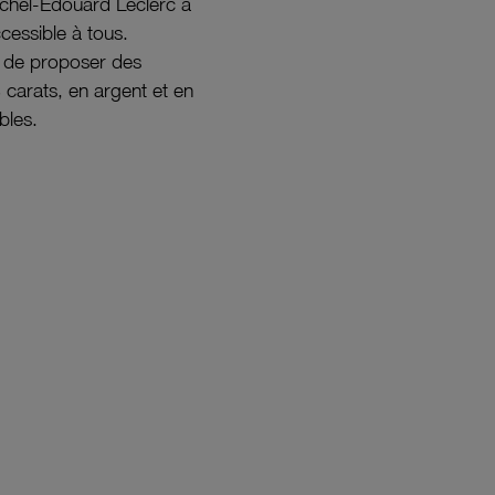
ichel-Édouard Leclerc a
ccessible à tous.
s de proposer des
8 carats, en argent et en
bles.