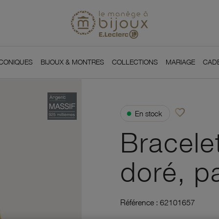
Si
Retour à l'accueil du
You
ICONIQUES
BIJOUX & MONTRES
COLLECTIONS
MARIAGE
CAD
favorite_border
●
En stock
Ajouter à vos f
Bracele
doré, p
Référence :
62101657