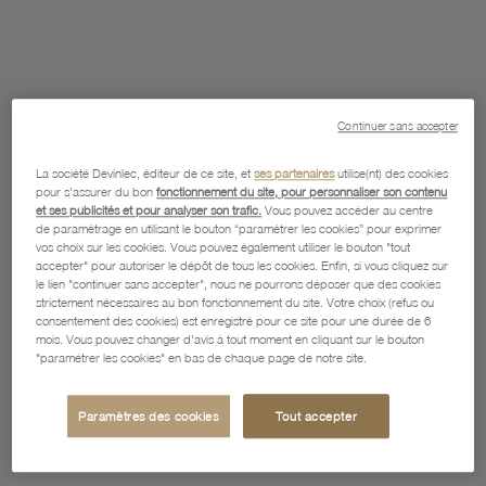
Continuer sans accepter
La société Devinlec, éditeur de ce site, et
ses partenaires
utilise(nt) des cookies
pour s'assurer du bon
fonctionnement du site, pour personnaliser son contenu
et ses publicités et pour analyser son trafic.
Vous pouvez accéder au centre
de paramétrage en utilisant le bouton “paramétrer les cookies” pour exprimer
vos choix sur les cookies. Vous pouvez également utiliser le bouton "tout
accepter" pour autoriser le dépôt de tous les cookies. Enfin, si vous cliquez sur
le lien "continuer sans accepter", nous ne pourrons déposer que des cookies
strictement nécessaires au bon fonctionnement du site. Votre choix (refus ou
consentement des cookies) est enregistré pour ce site pour une durée de 6
mois. Vous pouvez changer d'avis à tout moment en cliquant sur le bouton
"paramétrer les cookies" en bas de chaque page de notre site.
Paramètres des cookies
Tout accepter