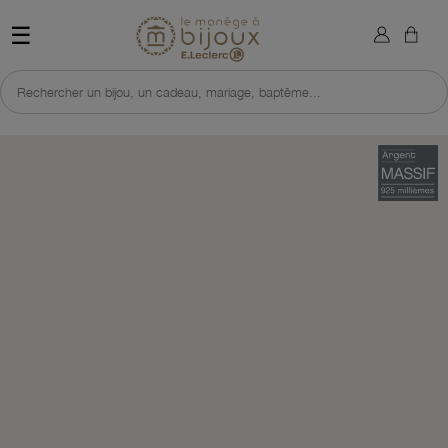
×
Sign in
Retour à l'accueil du site 
☰
You need to be logged in to save products in your wish list.
Rechercher un bijou, un cadeau, mariage, baptême...
Cancel
Sign in