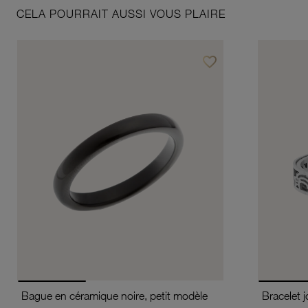
CELA POURRAIT AUSSI VOUS PLAIRE
favorite_border
Ajouter à vos favoris
Bague en céramique noire, petit modèle