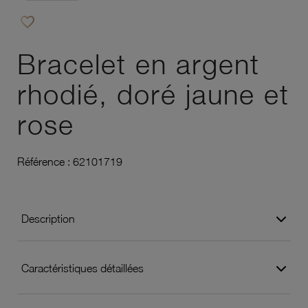
favorite_border
Ajouter à vos favoris
Bracelet en argent
rhodié, doré jaune et
rose
Référence :
62101719
Description
Caractéristiques détaillées