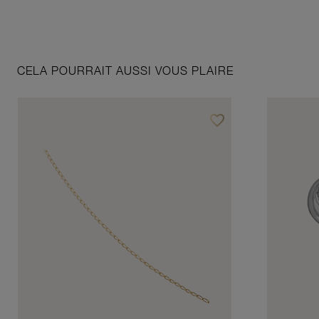
CELA POURRAIT AUSSI VOUS PLAIRE
favorite_border
Ajouter à vos favoris