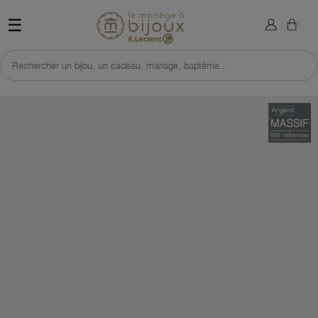
×
Sign in
Retour à l'accueil du site 
☰
You need to be logged in to save products in your wish list.
Rechercher un bijou, un cadeau, mariage, baptême...
Cancel
Sign in