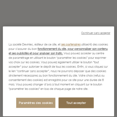
Continuer sans accepter
La société Devinlec, éditeur de ce site, et
ses partenaires
utilise(nt) des cookies
pour s'assurer du bon
fonctionnement du site, pour personnaliser son contenu
et ses publicités et pour analyser son trafic.
Vous pouvez accéder au centre
de paramétrage en utilisant le bouton “paramétrer les cookies” pour exprimer
vos choix sur les cookies. Vous pouvez également utiliser le bouton "tout
accepter" pour autoriser le dépôt de tous les cookies. Enfin, si vous cliquez sur
le lien "continuer sans accepter", nous ne pourrons déposer que des cookies
strictement nécessaires au bon fonctionnement du site. Votre choix (refus ou
consentement des cookies) est enregistré pour ce site pour une durée de 6
mois. Vous pouvez changer d'avis à tout moment en cliquant sur le bouton
"paramétrer les cookies" en bas de chaque page de notre site.
Paramètres des cookies
Tout accepter