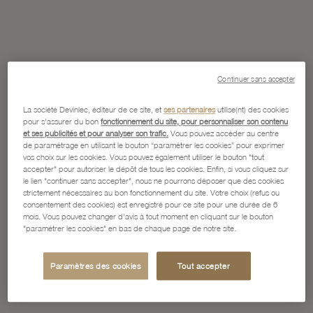
Continuer sans accepter
La société Devinlec, éditeur de ce site, et
ses partenaires
utilise(nt) des cookies
pour s'assurer du bon
fonctionnement du site, pour personnaliser son contenu
et ses publicités et pour analyser son trafic.
Vous pouvez accéder au centre
de paramétrage en utilisant le bouton “paramétrer les cookies” pour exprimer
vos choix sur les cookies. Vous pouvez également utiliser le bouton "tout
accepter" pour autoriser le dépôt de tous les cookies. Enfin, si vous cliquez sur
le lien "continuer sans accepter", nous ne pourrons déposer que des cookies
strictement nécessaires au bon fonctionnement du site. Votre choix (refus ou
consentement des cookies) est enregistré pour ce site pour une durée de 6
mois. Vous pouvez changer d'avis à tout moment en cliquant sur le bouton
"paramétrer les cookies" en bas de chaque page de notre site.
Paramètres des cookies
Tout accepter