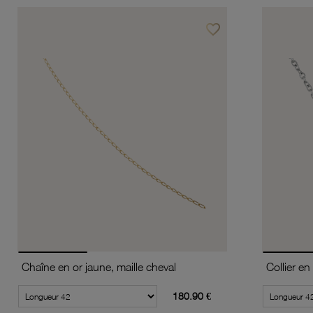
favorite_border
Ajouter à vos favoris
Chaîne en or jaune, maille cheval
180.90 €