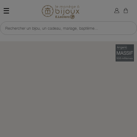
×
Sign in
Retour à l'accueil du site 
☰
You need to be logged in to save products in your wish list.
Rechercher un bijou, un cadeau, mariage, baptême...
Cancel
Sign in