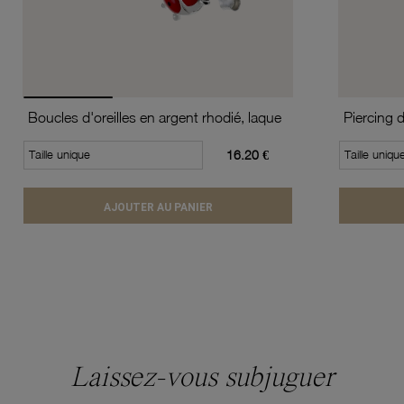
Boucles d'oreilles en argent rhodié, laque
Piercing 
Taille unique
16.20 €
Taille uniqu
AJOUTER AU PANIER
Laissez-vous subjuguer