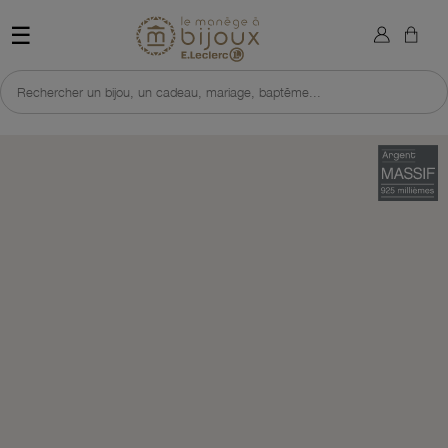
×
Sign in
Retour à l'accueil du site 
☰
You need to be logged in to save products in your wish list.
Rechercher un bijou, un cadeau, mariage, baptême...
Cancel
Sign in