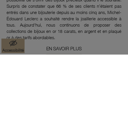
Surpris de constater que 66 % de ses clients n’étaient pas
entrés dans une bijouterie depuis au moins cinq ans, Michel-
Édouard Leclerc a souhaité rendre la joaillerie accessible à
tous. Aujourd'hui, nous continuons de proposer des
collections de bijoux en or 18 carats, en argent et en plaqué
or à des tarifs abordables.
EN SAVOIR PLUS
Accessibilité