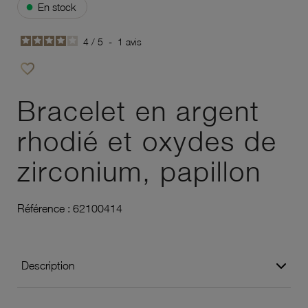
●
En stock
4
/
5
-
1
avis
favorite_border
Ajouter à vos favoris
Bracelet en argent
rhodié et oxydes de
zirconium, papillon
Référence :
62100414
Description