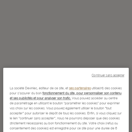
Continuer sans accepter
La société Devinlec, éditeur de ce site, et
ses partenaires
utilise(nt) des cookies
pour s'assurer du bon
fonctionnement du site, pour personnaliser son contenu
et ses publicités et pour analyser son trafic.
Vous pouvez accéder au centre
de paramétrage en utilisant le bouton “paramétrer les cookies” pour exprimer
vos choix sur les cookies. Vous pouvez également utiliser le bouton "tout
accepter" pour autoriser le dépôt de tous les cookies. Enfin, si vous cliquez sur
le lien "continuer sans accepter", nous ne pourrons déposer que des cookies
strictement nécessaires au bon fonctionnement du site. Votre choix (refus ou
consentement des cookies) est enregistré pour ce site pour une durée de 6